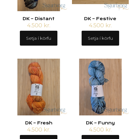
DK – Distant
DK – Festive
4.500
kr.
4.500
kr.
Setja í körfu
Setja í körfu
DK – Fresh
DK – Funny
4.500
kr.
4.500
kr.