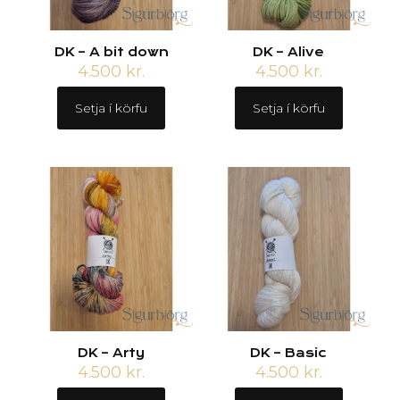
DK – A bit down
DK – Alive
4.500
kr.
4.500
kr.
Setja í körfu
Setja í körfu
DK – Arty
DK – Basic
4.500
kr.
4.500
kr.