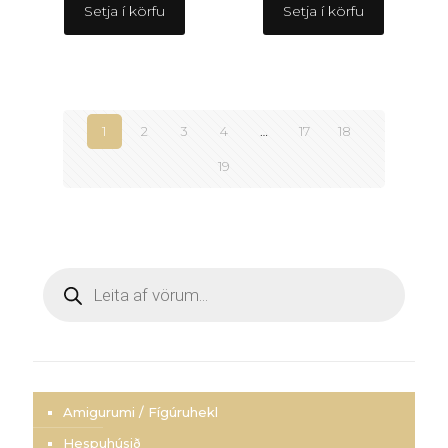
Setja í körfu
Setja í körfu
1
2
3
4
…
17
18
19
Products
search
Amigurumi / Fígúruhekl
Hespuhúsið