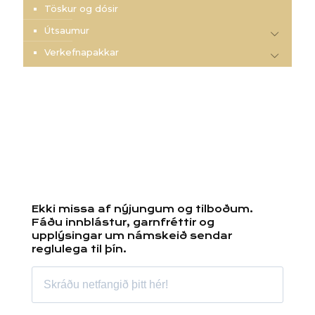
Töskur og dósir
Útsaumur
Verkefnapakkar
Ekki missa af nýjungum og tilboðum.
Fáðu innblástur, garnfréttir og
upplýsingar um námskeið sendar
reglulega til þín.