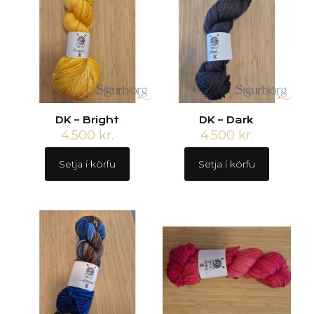
DK – Bright
DK – Dark
4.500
kr.
4.500
kr.
Setja í körfu
Setja í körfu