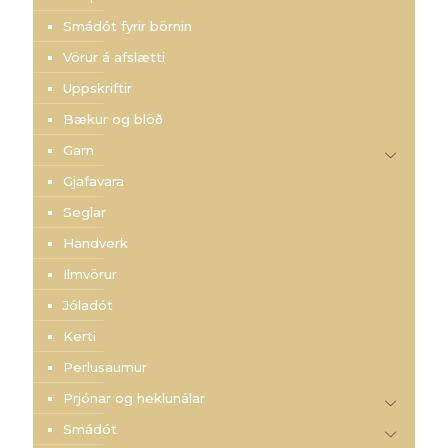
Smádót fyrir börnin
Vörur á afslætti
Uppskriftir
Bækur og blöð
Garn
Gjafavara
Seglar
Handverk
Ilmvörur
Jóladót
Kerti
Perlusaumur
Prjónar og heklunálar
Smádót