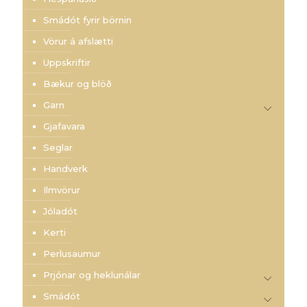
Smádót fyrir börnin
Vörur á afslætti
Uppskriftir
Bækur og blöð
Garn
Gjafavara
Seglar
Handverk
Ilmvörur
Jóladót
Kerti
Perlusaumur
Prjónar og heklunálar
Smádót