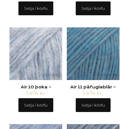
Setja í körfu
Setja í körfu
Air 10 þoka –
Air 11 páfuglablár –
1.474
kr.
1.474
kr.
Setja í körfu
Setja í körfu