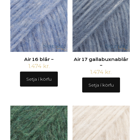
Air 16 blár –
Air 17 gallabuxnablár
1.474
kr.
–
1.474
kr.
Setja í körfu
Setja í körfu