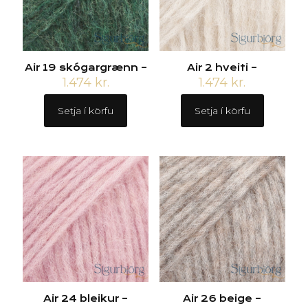
Air 19 skógargrænn –
Air 2 hveiti –
1.474
kr.
1.474
kr.
Setja í körfu
Setja í körfu
Air 24 bleikur –
Air 26 beige –