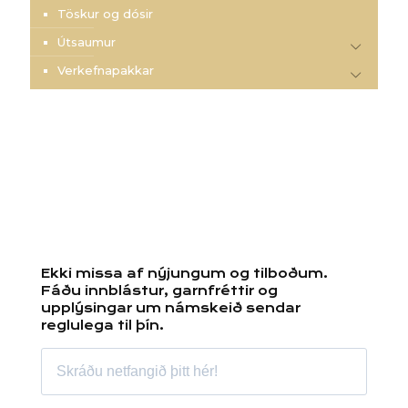
Töskur og dósir
Útsaumur
Verkefnapakkar
Ekki missa af nýjungum og tilboðum.
Fáðu innblástur, garnfréttir og
upplýsingar um námskeið sendar
reglulega til þín.