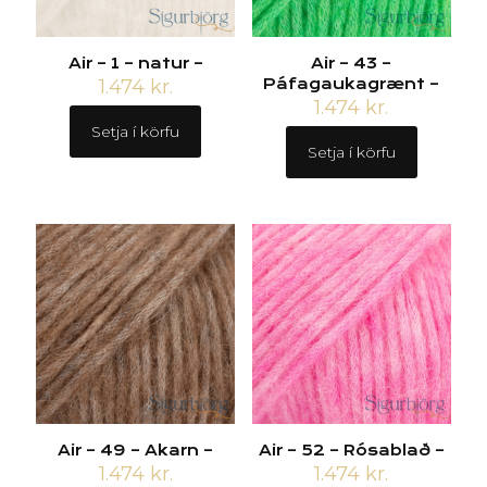
Air – 1 – natur –
Air – 43 –
1.474
kr.
Páfagaukagrænt –
1.474
kr.
Setja í körfu
Setja í körfu
Air – 49 – Akarn –
Air – 52 – Rósablað –
1.474
kr.
1.474
kr.