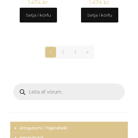
1.474
kr.
1.474
kr.
Setja í körfu
Setja í körfu
1
2
3
4
Products
search
Amigurumi / Fígúruhekl
Hespuhúsið