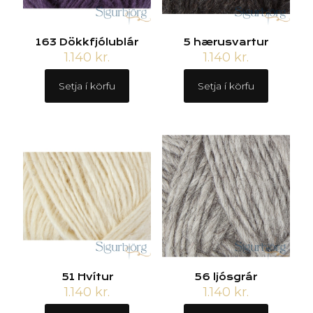
163 Dökkfjólublár
5 hærusvartur
1.140
kr.
1.140
kr.
Setja í körfu
Setja í körfu
51 Hvítur
56 ljósgrár
1.140
kr.
1.140
kr.