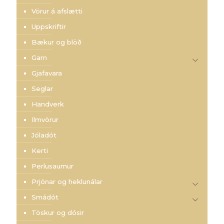
Vörur á afslætti
Uppskriftir
Bækur og blöð
Garn
Gjafavara
Seglar
Handverk
Ilmvörur
Jóladót
Kerti
Perlusaumur
Prjónar og heklunálar
Smádót
Töskur og dósir