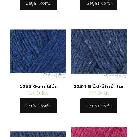
Setja í körfu
Setja í körfu
1233 Geimblár
1234 Bládröfnóttur
1.140
kr.
1.140
kr.
Setja í körfu
Setja í körfu