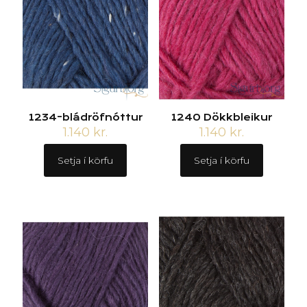
1234-bládröfnóttur
1240 Dökkbleikur
1.140
kr.
1.140
kr.
Setja í körfu
Setja í körfu