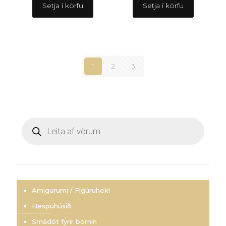
Setja í körfu
Setja í körfu
1
2
3
Products
search
Amigurumi / Fígúruhekl
Hespuhúsið
Smádót fyrir börnin