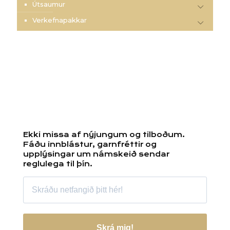
Útsaumur
Verkefnapakkar
Ekki missa af nýjungum og tilboðum.
Fáðu innblástur, garnfréttir og
upplýsingar um námskeið sendar
reglulega til þín.
Skrá mig!