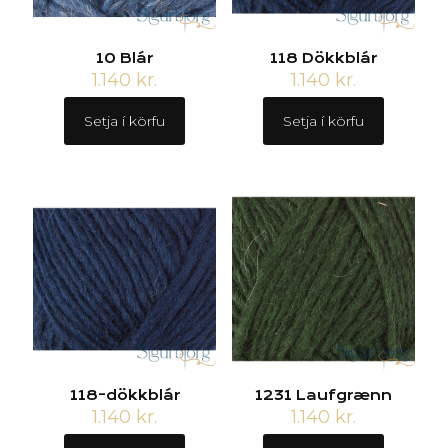
10 Blár
118 Dökkblár
1.140
kr.
1.140
kr.
Setja í körfu
Setja í körfu
118-dökkblár
1231 Laufgrænn
1.140
kr.
1.140
kr.