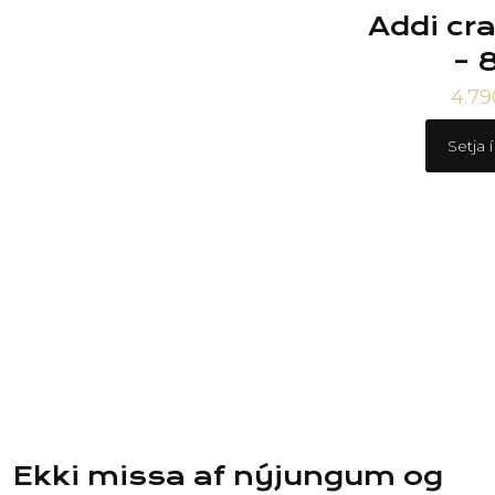
Addi cr
– 
4.7
Setja 
Ekki missa af nýjungum og