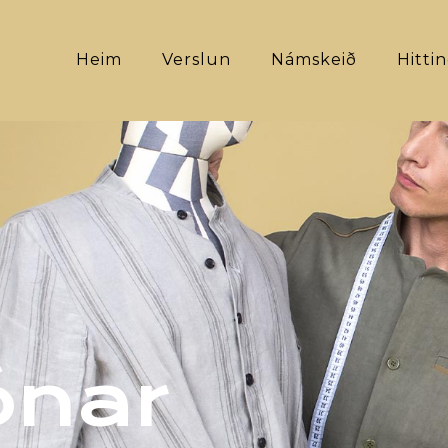
Heim
Verslun
Námskeið
Hitti
ónar