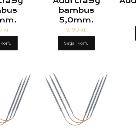
craSy
Addi craSy
Add
bus
bambus
mm.
5,0mm.
90
kr.
5.190
kr.
í körfu
Setja í körfu