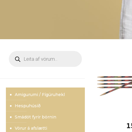
Products
search
Amigurumi / Fígúruhekl
Hespuhúsið
Smádót fyrir börnin
1
Vörur á afslætti