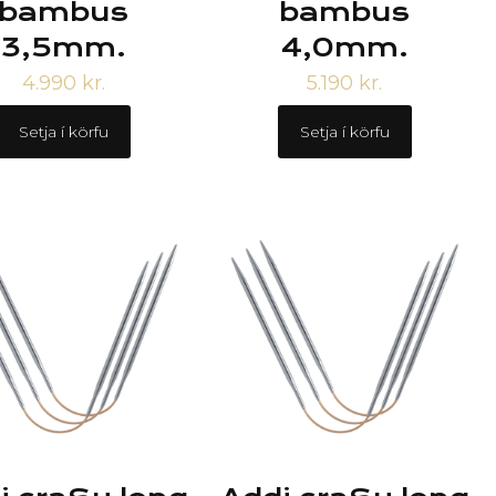
bambus
bambus
3,5mm.
4,0mm.
4.990
kr.
5.190
kr.
Setja í körfu
Setja í körfu