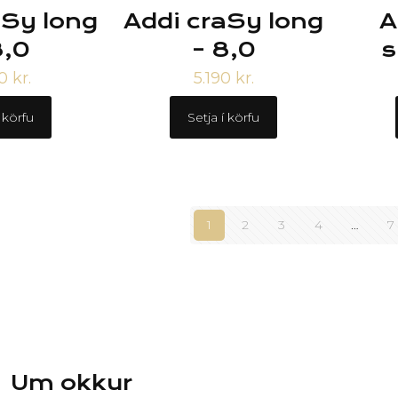
aSy long
Addi craSy long
A
8,0
– 8,0
s
90
kr.
5.190
kr.
í körfu
Setja í körfu
1
2
3
4
…
7
Um okkur