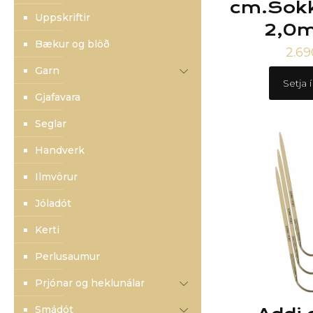
cm.Sokk
Uppskriftir
2,0m
Bækur og blöð
2.6
Garn
Setja 
Gjafavara
Seglar
Handverk
Ilmvörur
Jóladót
Kerti
Perlusaumur
Prjónar og heklunálar
Smádót