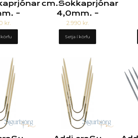
aprjónar
cm.Sokkaprjónar
m. –
4,0mm. –
90
kr.
2.990
kr.
í körfu
Setja í körfu