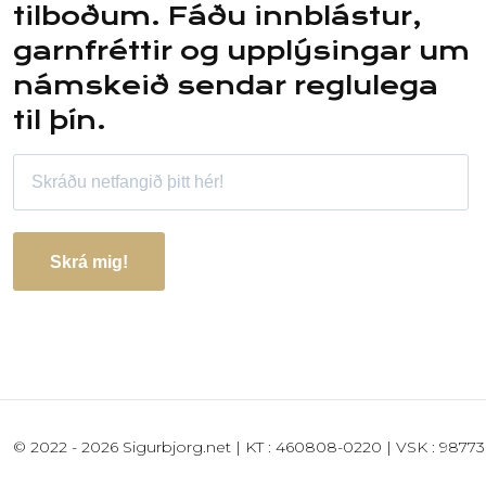
tilboðum. Fáðu innblástur,
garnfréttir og upplýsingar um
námskeið sendar reglulega
til þín.
Skrá mig!
© 2022 - 2026 Sigurbjorg.net | KT : 460808-0220 | VSK : 98773