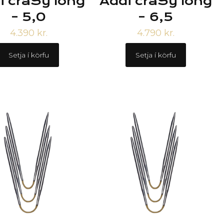
i craSy long
Addi craSy long
– 5,0
– 6,5
4.390
kr.
4.790
kr.
Setja í körfu
Setja í körfu