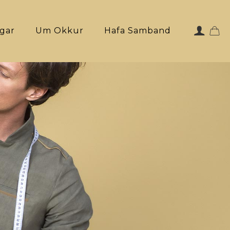
ngar
Um Okkur
Hafa Samband