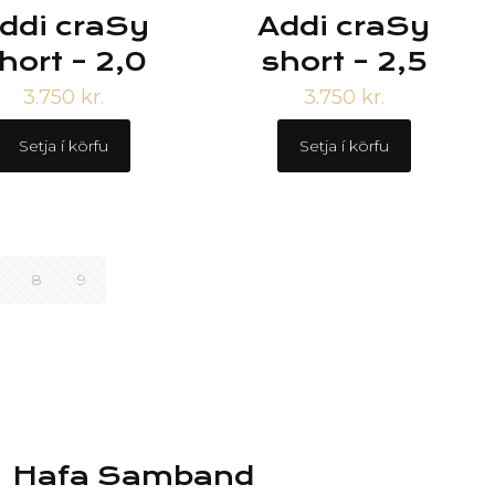
ddi craSy
Addi craSy
hort – 2,0
short – 2,5
3.750
kr.
3.750
kr.
Setja í körfu
Setja í körfu
8
9
Hafa Samband