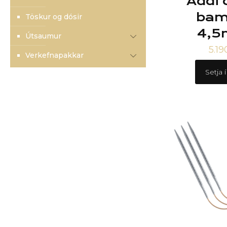
Addi 
bam
Töskur og dósir
4,5
Útsaumur
5.1
Verkefnapakkar
Setja 