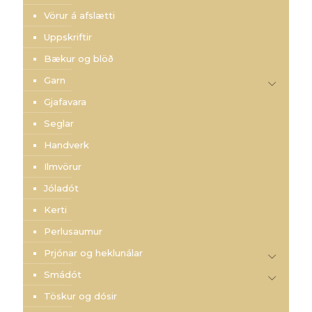
Vörur á afslætti
Uppskriftir
Bækur og blöð
Garn
Gjafavara
Seglar
Handverk
Ilmvörur
Jóladót
Kerti
Perlusaumur
Prjónar og heklunálar
Smádót
Töskur og dósir