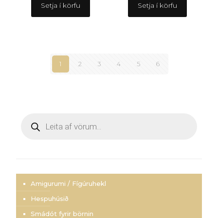
Setja í körfu
Setja í körfu
1
2
3
4
5
6
Products
search
Amigurumi / Fígúruhekl
Hespuhúsið
Smádót fyrir börnin