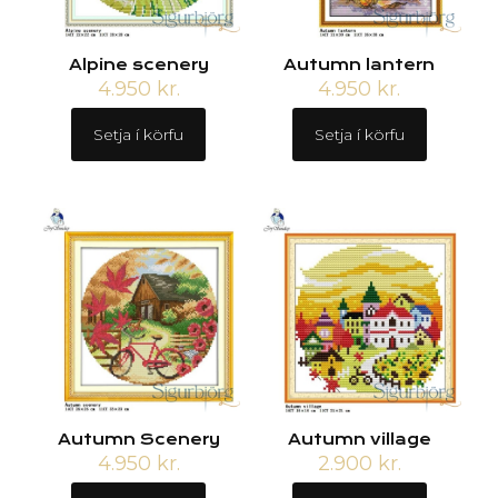
Alpine scenery
Autumn lantern
4.950
kr.
4.950
kr.
Setja í körfu
Setja í körfu
Autumn Scenery
Autumn village
4.950
kr.
2.900
kr.