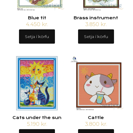
Blue tit
Brass instrument
4.450
kr.
3.850
kr.
Setja í körfu
Setja í körfu
Cats under the sun
Cattle
5.190
kr.
3.800
kr.