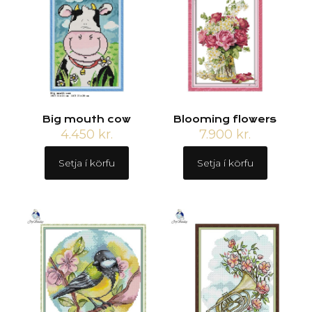
Big mouth cow
Blooming flowers
4.450
kr.
7.900
kr.
Setja í körfu
Setja í körfu