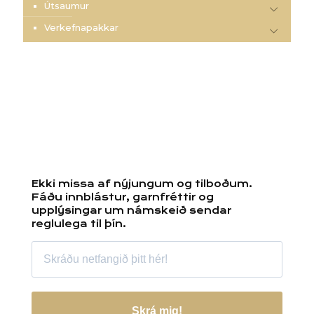
Útsaumur
Verkefnapakkar
Ekki missa af nýjungum og tilboðum.
Fáðu innblástur, garnfréttir og
upplýsingar um námskeið sendar
reglulega til þín.
Skrá mig!