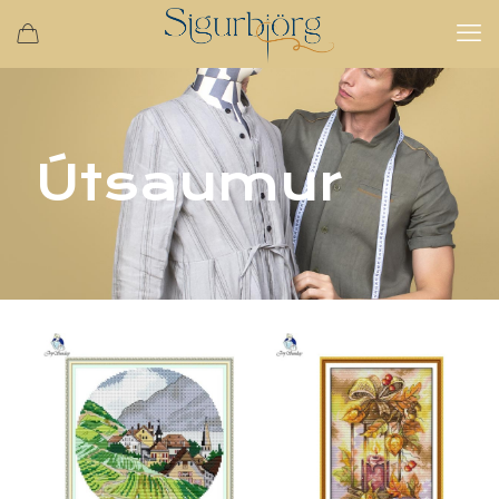
Útsaumur