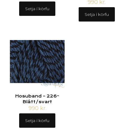
990
kr.
Setja í körfu
Setja í körfu
Hosuband – 226-
Blátt/svart
990
kr.
Setja í körfu