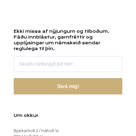
Ekki missa af nýjungum og tilboðum.
Fáðu innblástur, garnfréttir og
upplýsingar um námskeið sendar
reglulega til þín.
Skrá mig!
Um okkur
Bjarkarholt 2 / Háholt 14