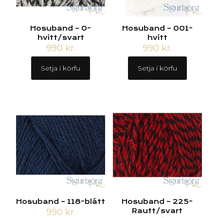
Hosuband – 0-
Hosuband – 001-
hvítt/svart
hvítt
990
kr.
990
kr.
Setja í körfu
Setja í körfu
Hosuband – 118-blátt
Hosuband – 225-
990
kr.
Rautt/svart