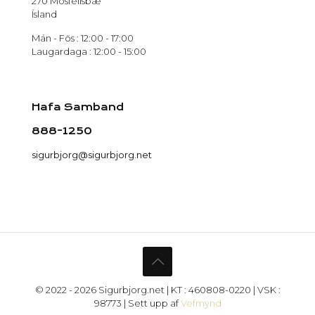
270 Mosfellsbæ
Ísland
Mán - Fös : 12:00 - 17:00
Laugardaga : 12:00 - 15:00
Hafa Samband
888-1250
sigurbjorg@sigurbjorg.net
© 2022 - 2026 Sigurbjorg.net | KT : 460808-0220 | VSK :
98773 | Sett upp af
Vefmynd