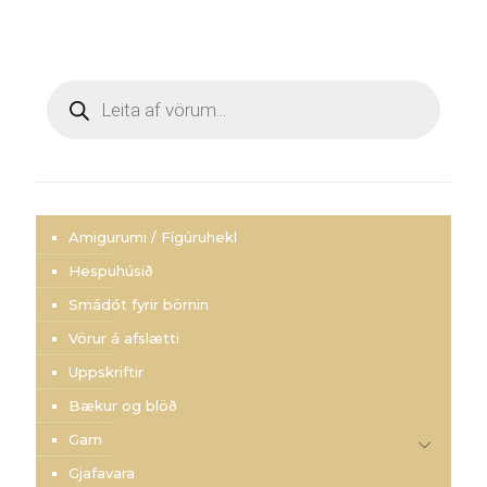
Products
search
Amigurumi / Fígúruhekl
Hespuhúsið
Smádót fyrir börnin
Vörur á afslætti
Uppskriftir
Bækur og blöð
Garn
Gjafavara