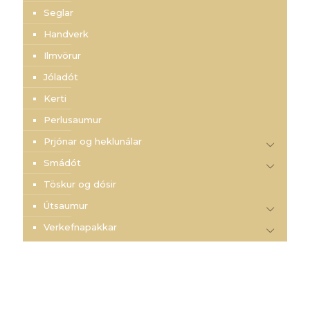
Seglar
Handverk
Ilmvörur
Jóladót
Kerti
Perlusaumur
Prjónar og heklunálar
Smádót
Töskur og dósir
Útsaumur
Verkefnapakkar