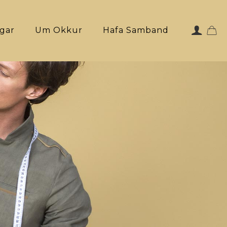
ngar
Um Okkur
Hafa Samband