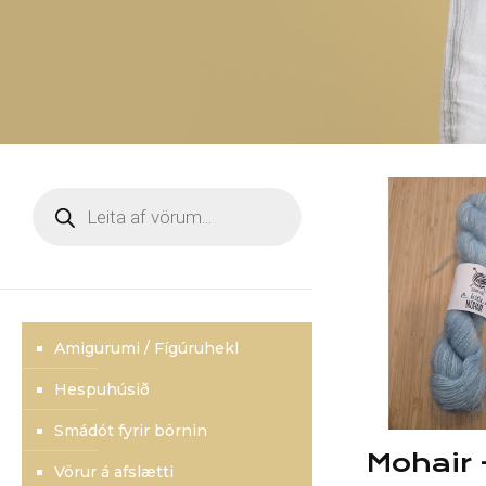
Products
search
Amigurumi / Fígúruhekl
Hespuhúsið
Smádót fyrir börnin
Mohair –
Vörur á afslætti