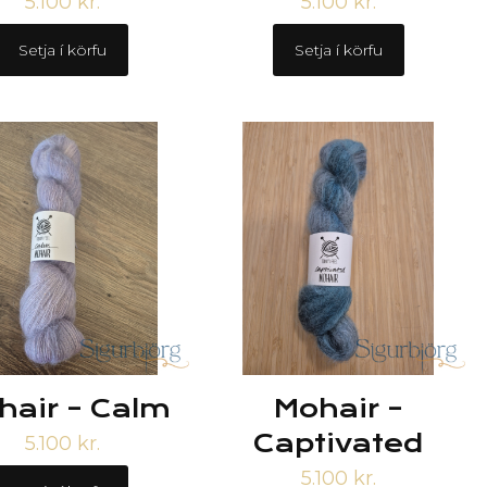
5.100
kr.
5.100
kr.
Setja í körfu
Setja í körfu
hair – Calm
Mohair –
Captivated
5.100
kr.
5.100
kr.