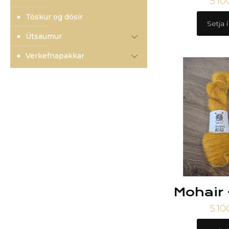
5.1
Töskur og dósir
Setja 
Útsaumur
Verkefnapakkar
Mohair 
5.1