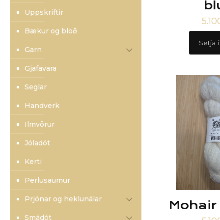
bl
Uppskriftir
5.1
Bækur og blöð
Setja 
Garn
Gjafavara
Seglar
Handverk
Ilmvörur
Jóladót
Kerti
Perlusaumur
Prjónar og heklunálar
Mohair 
Smádót