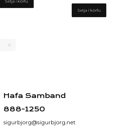
Setja í körfu
Setja í körfu
6
Hafa Samband
888-1250
sigurbjorg@sigurbjorg.net