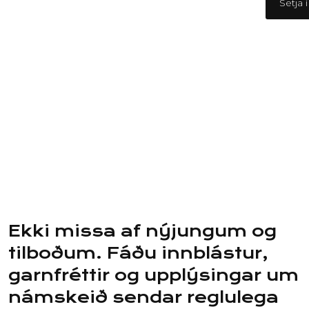
Setja 
Ekki missa af nýjungum og
tilboðum. Fáðu innblástur,
garnfréttir og upplýsingar um
námskeið sendar reglulega