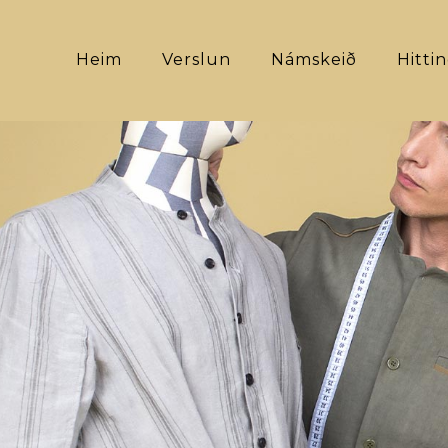
Heim
Verslun
Námskeið
Hitti