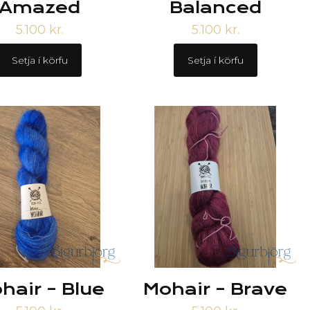
Amazed
Balanced
5.100
kr.
5.100
kr.
Setja í körfu
Setja í körfu
hair – Blue
Mohair – Brave