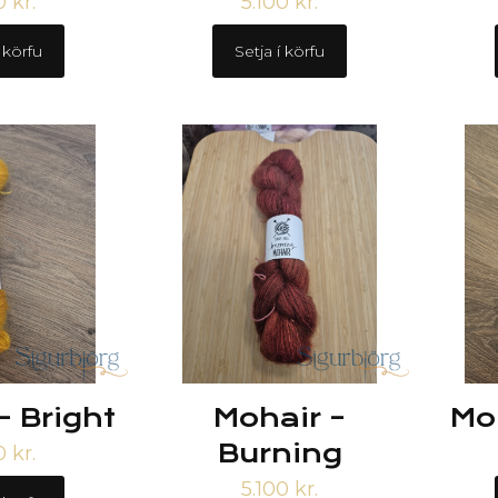
00
kr.
5.100
kr.
í körfu
Setja í körfu
– Bright
Mohair –
Mo
Burning
00
kr.
5.100
kr.