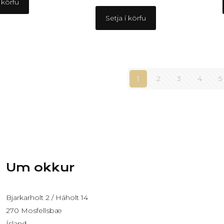
í körfu
Setja í körfu
1
2
3
4
5
Um okkur
Bjarkarholt 2 / Háholt 14
270 Mosfellsbæ
Ísland