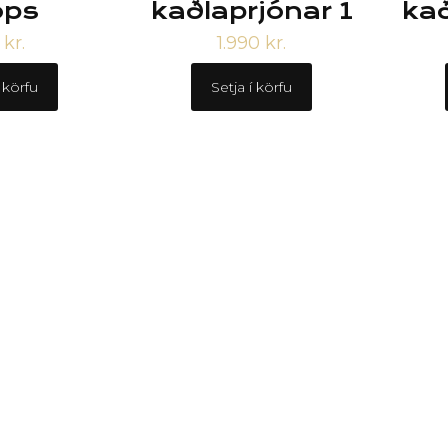
ops
kaðlaprjónar 1
kað
8
kr.
1.990
kr.
í körfu
Setja í körfu