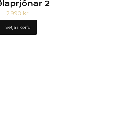
laprjónar 2
2.990
kr.
Setja í körfu