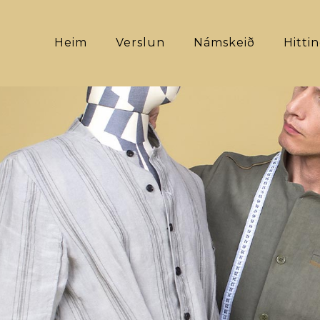
Heim
Verslun
Námskeið
Hitti