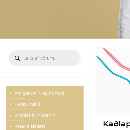
Products
search
Amigurumi / Fígúruhekl
Hespuhúsið
Smádót fyrir börnin
Kaðlap
Vörur á afslætti