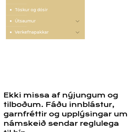
Töskur og dósir
Útsaumur
Verkefnapakkar
Ekki missa af nýjungum og
tilboðum. Fáðu innblástur,
garnfréttir og upplýsingar um
námskeið sendar reglulega