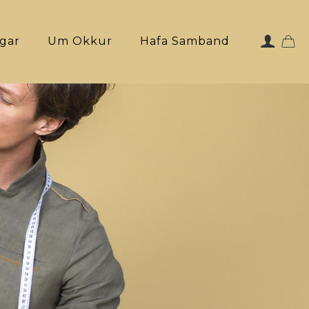
ngar
Um Okkur
Hafa Samband