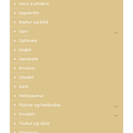
Vörur á afslætti
Uppskriftir
Bækur og blöð
Garn
Gjafavara
Seglar
Handverk
Ilmvörur
Jóladót
Kerti
Perlusaumur
Prjónar og heklunálar
Smádót
Töskur og dósir
Útsaumur