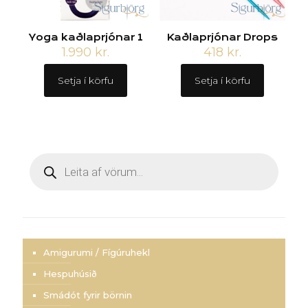
Yoga kaðlaprjónar 1
Kaðlaprjónar Drops
1.990
kr.
418
kr.
Setja í körfu
Setja í körfu
Products
search
Amigurumi / Fígúruhekl
Hespuhúsið
Smádót fyrir börnin