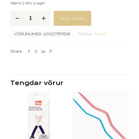
Aðeins 2 eftir á lager
Yoga
Setja í körfu
kaðlaprjónar
2
quantity
VÖRUNÚMER:
4002271911128
Flokkur:
Annað
Share
Tengdar vörur