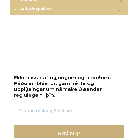
Verkefnapakkar
Ekki missa af nýjungum og tilboðum.
Fáðu innblástur, garnfréttir og
upplýsingar um námskeið sendar
reglulega til þín.
Skrá mig!