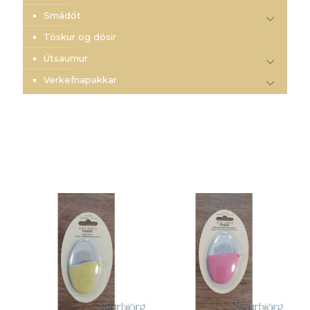
Smádót
Töskur og dósir
Útsaumur
Verkefnapakkar