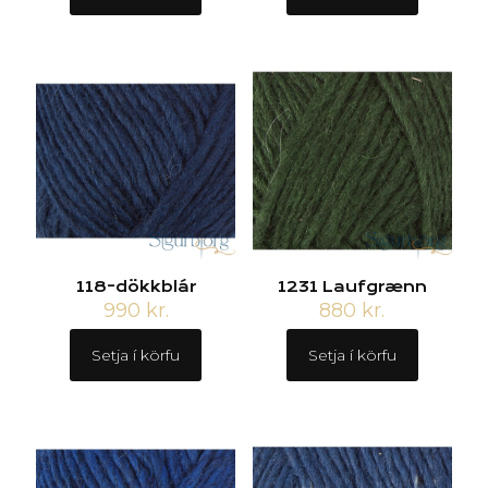
118-dökkblár
1231 Laufgrænn
990
kr.
880
kr.
Setja í körfu
Setja í körfu