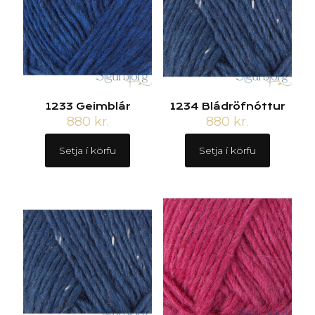
1233 Geimblár
1234 Bládröfnóttur
880
kr.
880
kr.
Setja í körfu
Setja í körfu