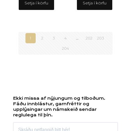
Setja í körfu
Setja í körfu
1
2
3
4
…
202
203
204
Ekki missa af nýjungum og tilboðum.
Fáðu innblástur, garnfréttir og
upplýsingar um námskeið sendar
reglulega til þín.