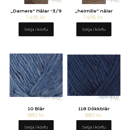
„Darners“ Nálar -3/9
„heimilis“ nálar
1.495
kr.
1.495
kr.
Setja í körfu
Setja í körfu
10 Blár
118 Dökkblár
880
kr.
880
kr.
Setja í körfu
Setja í körfu