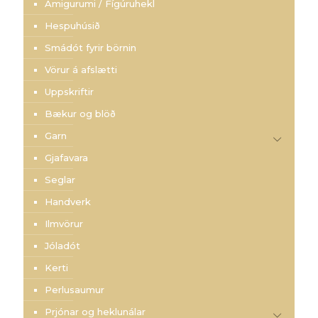
Amigurumi / Fígúruhekl
Hespuhúsið
Smádót fyrir börnin
Vörur á afslætti
Uppskriftir
Bækur og blöð
Garn
Gjafavara
Seglar
Handverk
Ilmvörur
Jóladót
Kerti
Perlusaumur
Prjónar og heklunálar