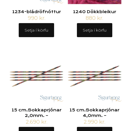
1234-bládröfnóttur
1240 Dökkbleikur
990
kr.
880
kr.
Setja í körfu
Setja í körfu
15 cm.Sokkaprjónar
15 cm.Sokkaprjónar
2,0mm. –
4,0mm. –
2.690
kr.
2.990
kr.