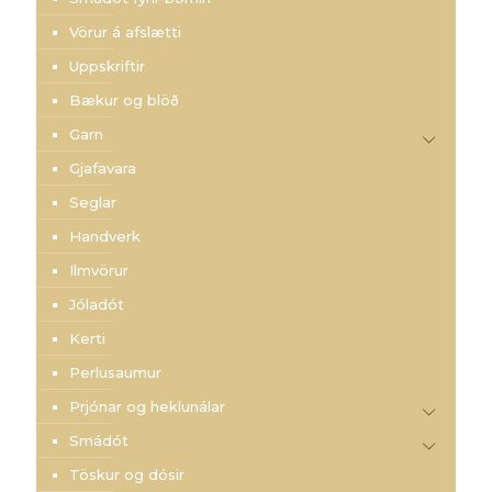
Vörur á afslætti
Uppskriftir
Bækur og blöð
Garn
Gjafavara
Seglar
Handverk
Ilmvörur
Jóladót
Kerti
Perlusaumur
Prjónar og heklunálar
Smádót
Töskur og dósir