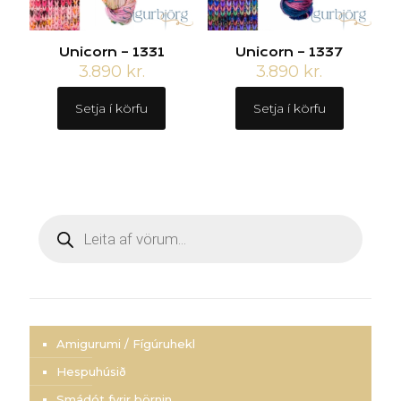
Unicorn – 1331
Unicorn – 1337
3.890
kr.
3.890
kr.
Setja í körfu
Setja í körfu
Products
search
Amigurumi / Fígúruhekl
Hespuhúsið
Smádót fyrir börnin