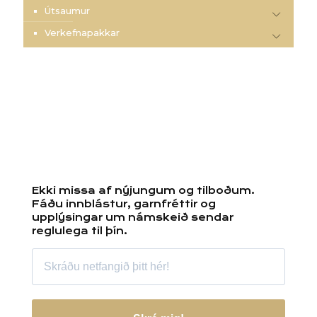
Útsaumur
Verkefnapakkar
Ekki missa af nýjungum og tilboðum.
Fáðu innblástur, garnfréttir og
upplýsingar um námskeið sendar
reglulega til þín.