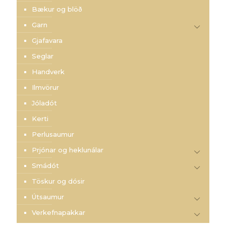
Bækur og blöð
Garn
Gjafavara
Seglar
Handverk
Ilmvörur
Jóladót
Kerti
Perlusaumur
Prjónar og heklunálar
Smádót
Töskur og dósir
Útsaumur
Verkefnapakkar