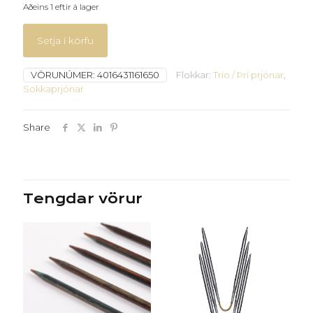
Aðeins 1 eftir á lager
Setja í körfu
VÖRUNÚMER:
4016431161650
Flokkar:
Trío / Þrí prjónar
,
Sokkaprjónar
Share
Tengdar vörur