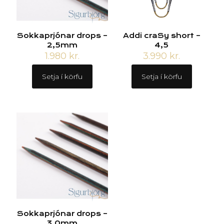
Sokkaprjónar drops –
Addi craSy short –
2,5mm
4,5
1.980
kr.
3.990
kr.
Setja í körfu
Setja í körfu
Sokkaprjónar drops –
3,0mm