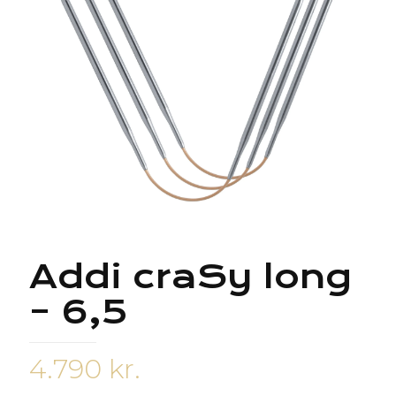
Addi craSy long
– 6,5
4.790
kr.