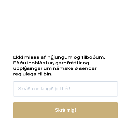
Ekki missa af nýjungum og tilboðum.
Fáðu innblástur, garnfréttir og
upplýsingar um námskeið sendar
reglulega til þín.
Skrá mig!