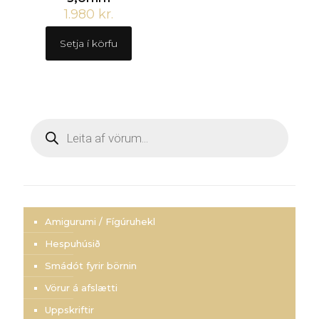
1.980
kr.
Setja í körfu
Products
search
Amigurumi / Fígúruhekl
Hespuhúsið
Smádót fyrir börnin
Vörur á afslætti
Uppskriftir