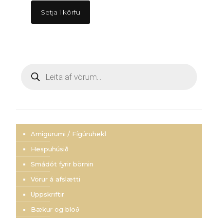
Setja í körfu
Products
search
Amigurumi / Fígúruhekl
Hespuhúsið
Smádót fyrir börnin
Vörur á afslætti
Uppskriftir
Bækur og blöð