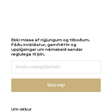
Ekki missa af nýjungum og tilboðum.
Fáðu innblástur, garnfréttir og
upplýsingar um námskeið sendar
reglulega til þín.
Skrá mig!
Um okkur