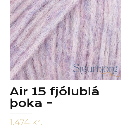
Air 15 fjólublá
þoka –
1.474
kr.