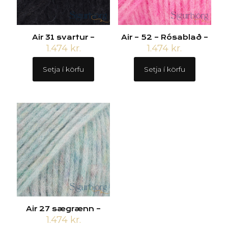
Air 31 svartur –
Air – 52 – Rósablað –
1.474
kr.
1.474
kr.
Setja í körfu
Setja í körfu
Air 27 sægrænn –
1.474
kr.