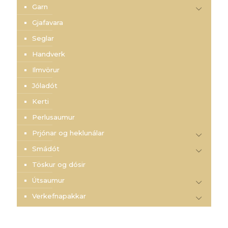
Garn
Gjafavara
Seglar
Handverk
Ilmvörur
Jóladót
Kerti
Perlusaumur
Prjónar og heklunálar
Smádót
Töskur og dósir
Útsaumur
Verkefnapakkar