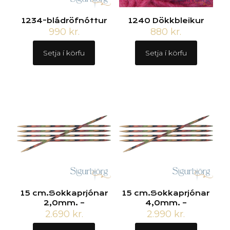
1234-bládröfnóttur
1240 Dökkbleikur
990
kr.
880
kr.
Setja í körfu
Setja í körfu
15 cm.Sokkaprjónar
15 cm.Sokkaprjónar
2,0mm. –
4,0mm. –
2.690
kr.
2.990
kr.