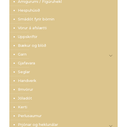
Amigurumi / Fígúruhekl
Hespuhúsið
Smádót fyrir börnin
Vörur á afslætti
Uppskriftir
Bækur og blöð
Garn
Gjafavara
Seglar
Handverk
Ilmvörur
Jóladót
Kerti
Perlusaumur
Prjónar og heklunálar