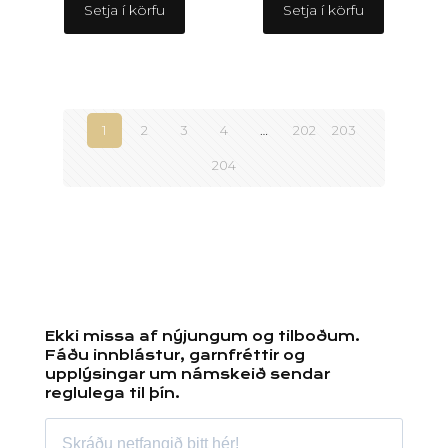
Setja í körfu
Setja í körfu
1
2
3
4
…
202
203
204
Ekki missa af nýjungum og tilboðum.
Fáðu innblástur, garnfréttir og
upplýsingar um námskeið sendar
reglulega til þín.