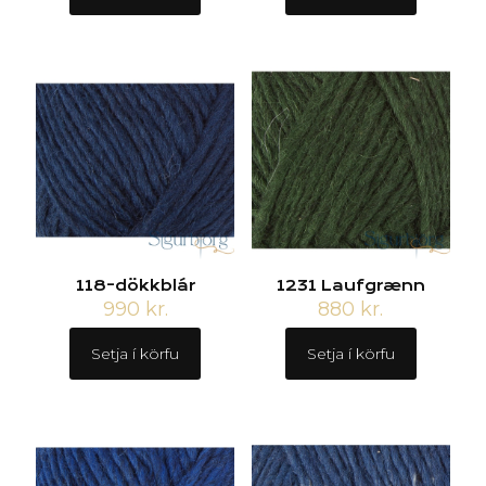
118-dökkblár
1231 Laufgrænn
990
kr.
880
kr.
Setja í körfu
Setja í körfu