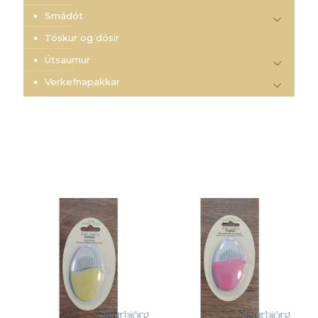
Smádót
Töskur og dósir
Útsaumur
Verkefnapakkar