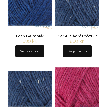
1233 Geimblár
1234 Bládröfnóttur
880
kr.
880
kr.
Setja í körfu
Setja í körfu