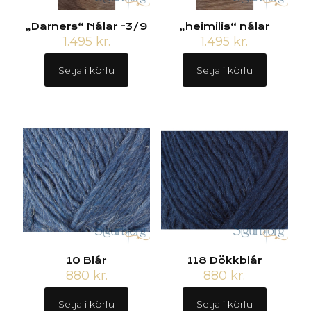
„Darners“ Nálar -3/9
„heimilis“ nálar
1.495
kr.
1.495
kr.
Setja í körfu
Setja í körfu
10 Blár
118 Dökkblár
880
kr.
880
kr.
Setja í körfu
Setja í körfu