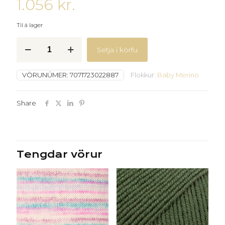
1.056
kr.
Til á lager
Baby
Setja í körfu
merino-
104
-
VÖRUNÚMER:
7071723022887
Flokkur:
Baby Merino
Draumaryk
quantity
Share
Tengdar vörur