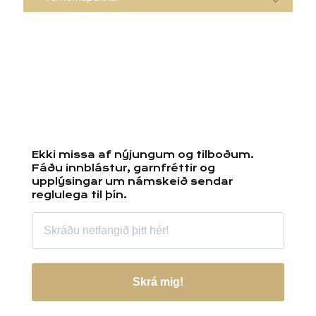
Ekki missa af nýjungum og tilboðum.
Fáðu innblástur, garnfréttir og
upplýsingar um námskeið sendar
reglulega til þín.
Skrá mig!