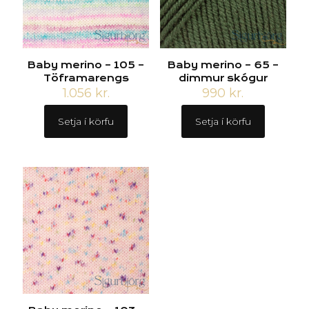
Baby merino – 105 –
Baby merino – 65 –
Töframarengs
dimmur skógur
1.056
kr.
990
kr.
Setja í körfu
Setja í körfu