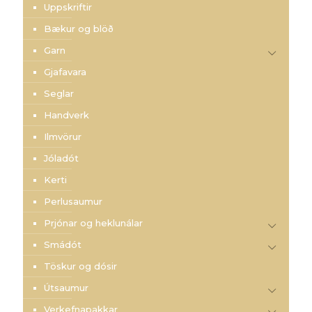
Uppskriftir
Bækur og blöð
Garn
Gjafavara
Seglar
Handverk
Ilmvörur
Jóladót
Kerti
Perlusaumur
Prjónar og heklunálar
Smádót
Töskur og dósir
Útsaumur
Verkefnapakkar