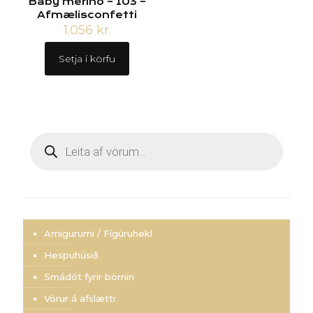
Baby merino – 103 –
Afmælisconfetti
1.056
kr.
Setja í körfu
Products
search
Amigurumi / Fígúruhekl
Hespuhúsið
Smádót fyrir börnin
Vörur á afslætti