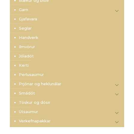
Bækur og blöð
Garn
Gjafavara
Seglar
Handverk
Ilmvörur
Jóladót
Kerti
Perlusaumur
Prjónar og heklunálar
Smádót
Töskur og dósir
Útsaumur
Verkefnapakkar