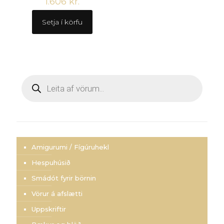
1.606
kr.
Setja í körfu
Products
search
Amigurumi / Fígúruhekl
Hespuhúsið
Smádót fyrir börnin
Vörur á afslætti
Uppskriftir