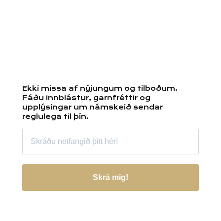
Ekki missa af nýjungum og tilboðum.
Fáðu innblástur, garnfréttir og
upplýsingar um námskeið sendar
reglulega til þín.
Skrá mig!