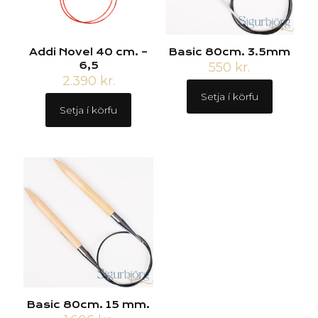
Addi Novel 40 cm. –
Basic 80cm. 3.5mm
6,5
550
kr.
2.390
kr.
Setja í körfu
Setja í körfu
Basic 80cm. 15 mm.