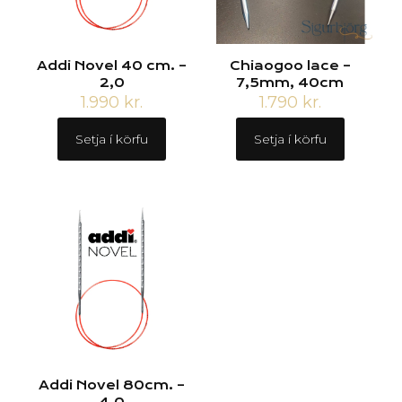
Addi Novel 40 cm. –
Chiaogoo lace –
2,0
7,5mm, 40cm
1.990
kr.
1.790
kr.
Setja í körfu
Setja í körfu
Addi Novel 80cm. –
4,0