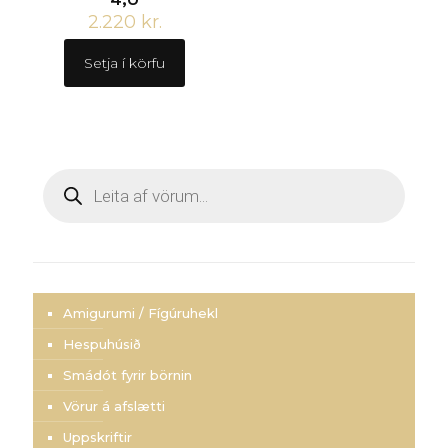
2.220
kr.
Setja í körfu
Products
search
Amigurumi / Fígúruhekl
Hespuhúsið
Smádót fyrir börnin
Vörur á afslætti
Uppskriftir