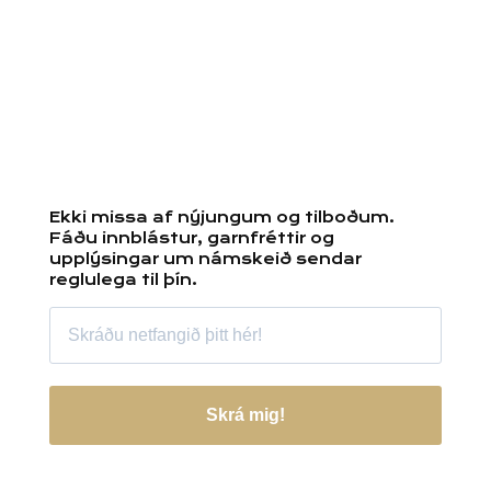
Ekki missa af nýjungum og tilboðum.
Fáðu innblástur, garnfréttir og
upplýsingar um námskeið sendar
reglulega til þín.
Skrá mig!