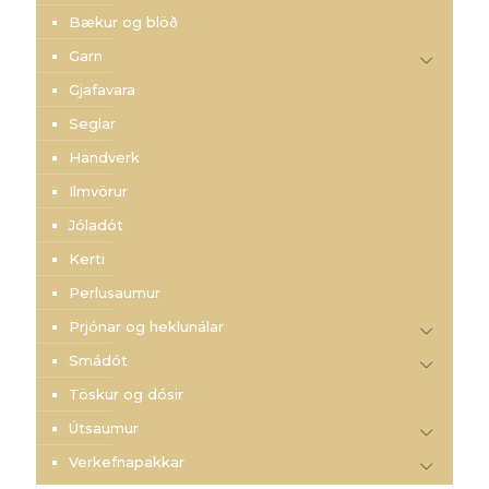
Bækur og blöð
Garn
Gjafavara
Seglar
Handverk
Ilmvörur
Jóladót
Kerti
Perlusaumur
Prjónar og heklunálar
Smádót
Töskur og dósir
Útsaumur
Verkefnapakkar