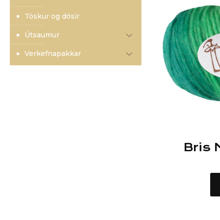
Töskur og dósir
Útsaumur
Verkefnapakkar
Bris 