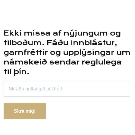
Ekki missa af nýjungum og
tilboðum. Fáðu innblástur,
garnfréttir og upplýsingar um
námskeið sendar reglulega
til þín.
Skrá mig!