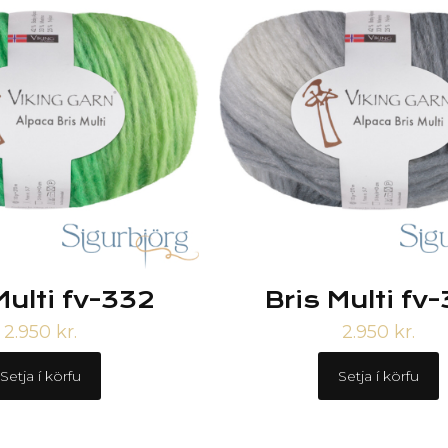
Multi fv-332
Bris Multi fv
2.950
kr.
2.950
kr.
Setja í körfu
Setja í körfu