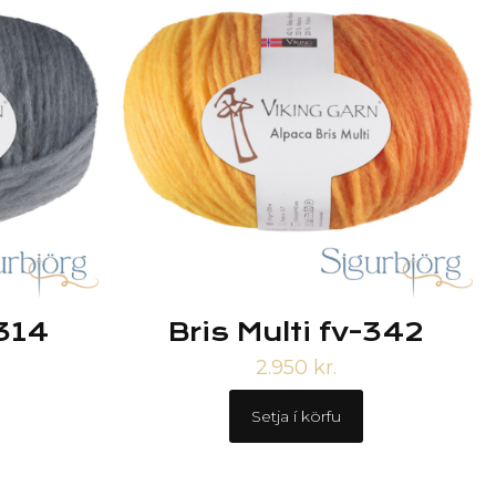
-314
Bris Multi fv-342
2.950
kr.
Setja í körfu