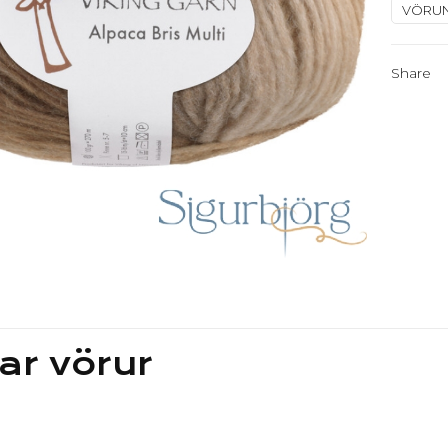
VÖRU
352
quantit
Share
ar vörur