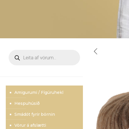
Products
search
Amigurumi / Fígúruhekl
Hespuhúsið
Smádót fyrir börnin
Vörur á afslætti