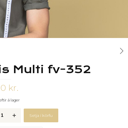
is Multi fv-352
50
kr.
ftir á lager
Setja í körfu