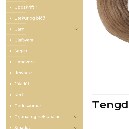
Uppskriftir
Bækur og blöð
Garn
Gjafavara
Seglar
Handverk
Ilmvörur
Jóladót
Kerti
Tengd
Perlusaumur
Prjónar og heklunálar
Smádót