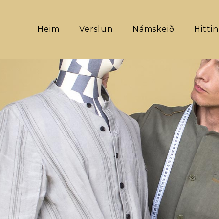
Heim
Verslun
Námskeið
Hitti