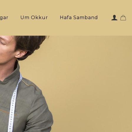
ngar
Um Okkur
Hafa Samband