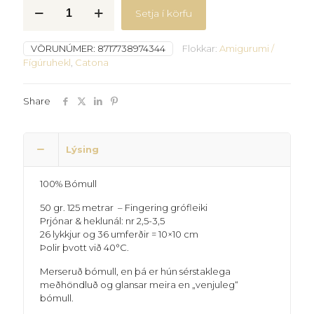
Catona
Setja í körfu
-
240
quantity
VÖRUNÚMER:
8717738974344
Flokkar:
Amigurumi /
Fígúruhekl
,
Catona
Share
Lýsing
100% Bómull
50 gr. 125 metrar – Fingering grófleiki
Prjónar & heklunál: nr 2,5-3,5
26 lykkjur og 36 umferðir = 10×10 cm
Þolir þvott við 40°C.
Merseruð bómull, en þá er hún sérstaklega
meðhöndluð og glansar meira en „venjuleg“
bómull.