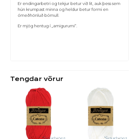
Er endingarbetri og tekjur betur við lit, auk þess sem
hún krumpast minna og heldur betur formi en
ómeðhönluð bómull.
Er mjög hentug í „amigurumi“.
Tengdar vörur