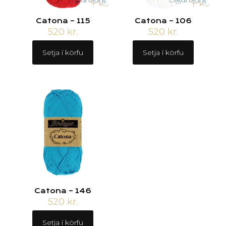
Catona – 115
Catona – 106
520
kr.
520
kr.
Setja í körfu
Setja í körfu
Catona – 146
520
kr.
Setja í körfu