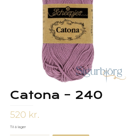
Catona – 240
520
kr.
Til á lager