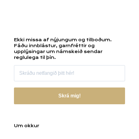
Ekki missa af nýjungum og tilboðum.
Fáðu innblástur, garnfréttir og
upplýsingar um námskeið sendar
reglulega til þín.
Skrá mig!
Um okkur