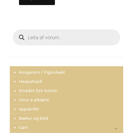
Products
search
Amigurumi / Fígúruhekl
Hespuhúsið
Smádót fyrir börnin
Vörur á afslætti
Uppskriftir
Bækur og blöð
Garn