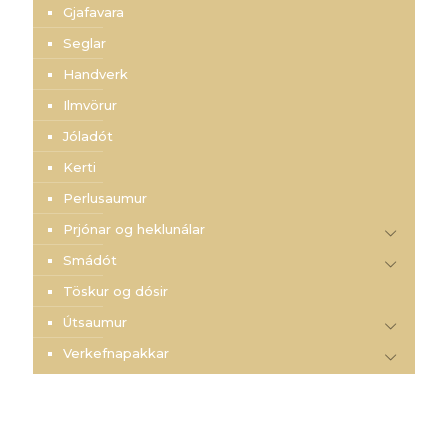
Gjafavara
Seglar
Handverk
Ilmvörur
Jóladót
Kerti
Perlusaumur
Prjónar og heklunálar
Smádót
Töskur og dósir
Útsaumur
Verkefnapakkar