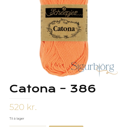
Catona – 386
520
kr.
Til á lager