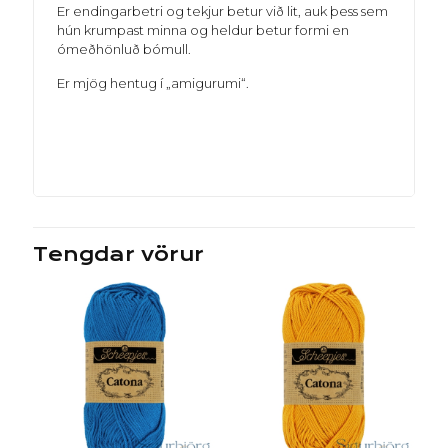
Er endingarbetri og tekjur betur við lit, auk þess sem
hún krumpast minna og heldur betur formi en
ómeðhönluð bómull.
Er mjög hentug í „amigurumi“.
Tengdar vörur