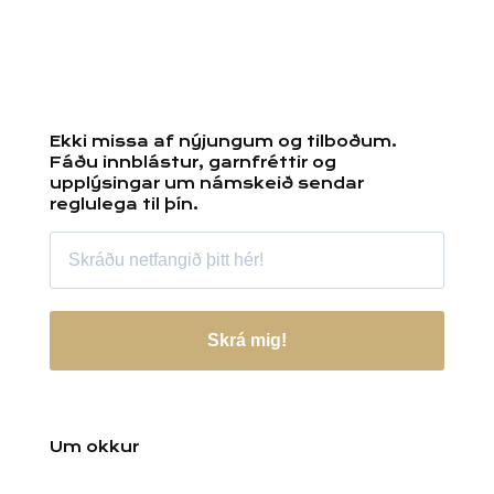
Ekki missa af nýjungum og tilboðum.
Fáðu innblástur, garnfréttir og
upplýsingar um námskeið sendar
reglulega til þín.
Skrá mig!
Um okkur