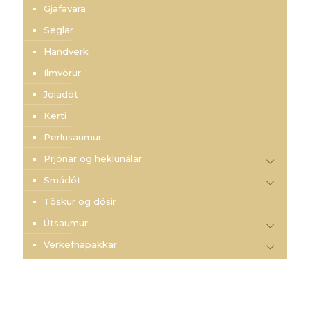
Gjafavara
Seglar
Handverk
Ilmvörur
Jóladót
Kerti
Perlusaumur
Prjónar og heklunálar
Smádót
Töskur og dósir
Útsaumur
Verkefnapakkar