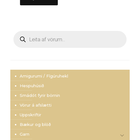
Products
search
Amigurumi / Fígúruhekl
Hespuhúsið
Smádót fyrir börnin
Vörur á afslætti
Uppskriftir
Bækur og blöð
Garn