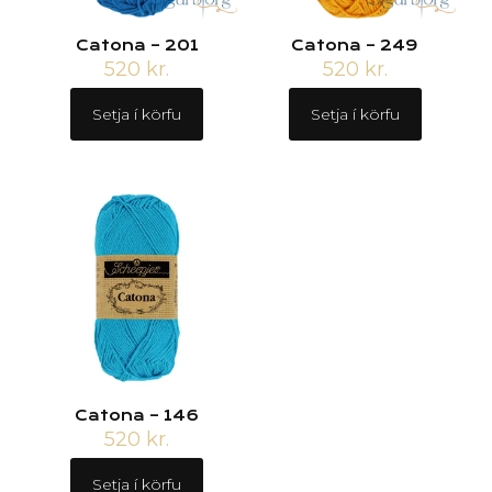
Catona – 201
Catona – 249
520
kr.
520
kr.
Setja í körfu
Setja í körfu
Catona – 146
520
kr.
Setja í körfu