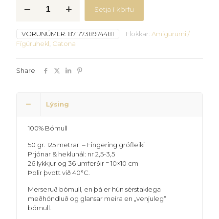
Catona
Setja í körfu
-
386
quantity
VÖRUNÚMER:
8717738974481
Flokkar:
Amigurumi /
Fígúruhekl
,
Catona
Share
Lýsing
100% Bómull
50 gr. 125 metrar – Fingering grófleiki
Prjónar & heklunál: nr 2,5-3,5
26 lykkjur og 36 umferðir = 10×10 cm
Þolir þvott við 40°C.
Merseruð bómull, en þá er hún sérstaklega
meðhöndluð og glansar meira en „venjuleg“
bómull.