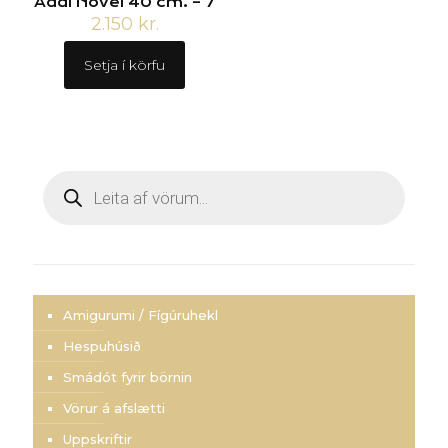
Addi Novel 40 cm. – 7
2.150
kr.
Setja í körfu
Products
search
Amigurumi / Fígúruhekl
Hespuhúsið
Smádót fyrir börnin
Vörur á afslætti
Uppskriftir