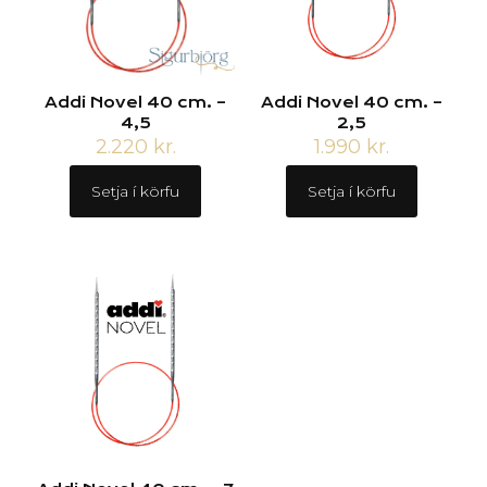
Addi Novel 40 cm. –
Addi Novel 40 cm. –
4,5
2,5
2.220
kr.
1.990
kr.
Setja í körfu
Setja í körfu