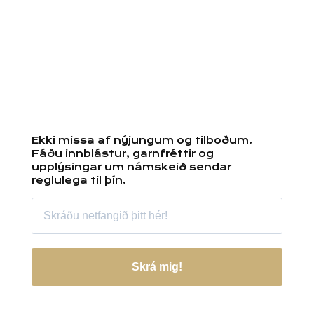
Ekki missa af nýjungum og tilboðum.
Fáðu innblástur, garnfréttir og
upplýsingar um námskeið sendar
reglulega til þín.
Skrá mig!