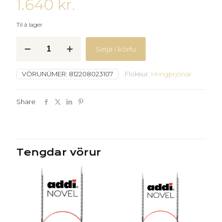
1.640
kr.
Til á lager
Chiaogoo
Setja í körfu
bambus
-
2,25mm,
VÖRUNÚMER:
812208023107
Flokkur:
Hringprjónar
80cm
quantity
Share
Tengdar vörur