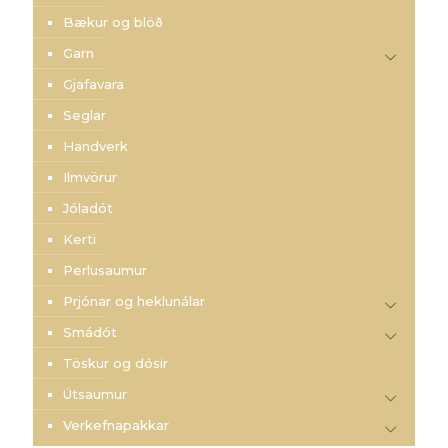
Bækur og blöð
Garn
Gjafavara
Seglar
Handverk
Ilmvörur
Jóladót
Kerti
Perlusaumur
Prjónar og heklunálar
Smádót
Töskur og dósir
Útsaumur
Verkefnapakkar