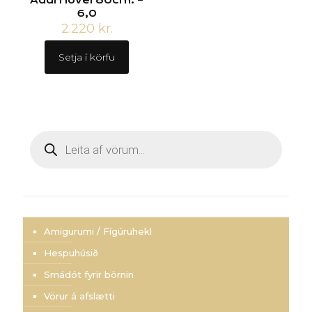
6,0
2.220
kr.
Setja í körfu
Products
search
Amigurumi / Fígúruhekl
Hespuhúsið
Smádót fyrir börnin
Vörur á afslætti