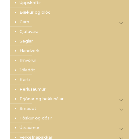
Uppskriftir
Bækur og blöð
Garn
Gjafavara
Seglar
Handverk
Ilmvörur
Jóladót
Kerti
Perlusaumur
Prjónar og heklunálar
Smádót
Töskur og dósir
Útsaumur
Verkefnapakkar