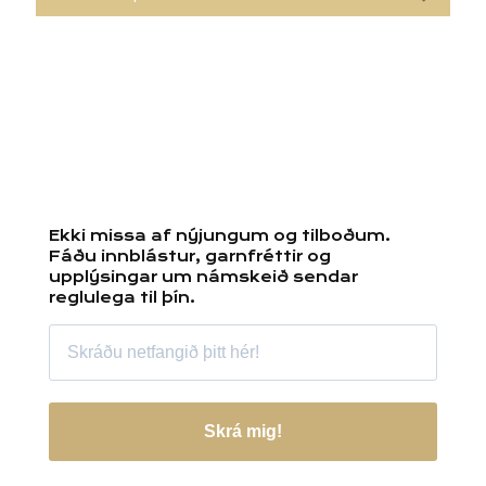
Ekki missa af nýjungum og tilboðum.
Fáðu innblástur, garnfréttir og
upplýsingar um námskeið sendar
reglulega til þín.
Skrá mig!