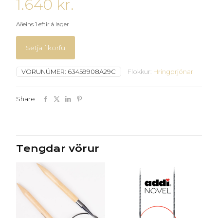
1.640
kr.
Aðeins 1 eftir á lager
Setja í körfu
VÖRUNÚMER:
63459908A29C
Flokkur:
Hringprjónar
Share
Tengdar vörur