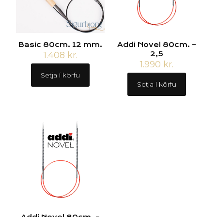
Basic 80cm. 12 mm.
Addi Novel 80cm. –
1.408
kr.
2,5
1.990
kr.
Setja í körfu
Setja í körfu
Addi Novel 80cm. –