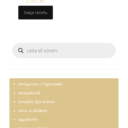
2.150
kr.
Setja í körfu
Products
search
Amigurumi / Fígúruhekl
Hespuhúsið
Smádót fyrir börnin
Vörur á afslætti
Uppskriftir