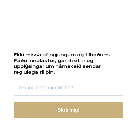
Ekki missa af nýjungum og tilboðum.
Fáðu innblástur, garnfréttir og
upplýsingar um námskeið sendar
reglulega til þín.
Skrá mig!