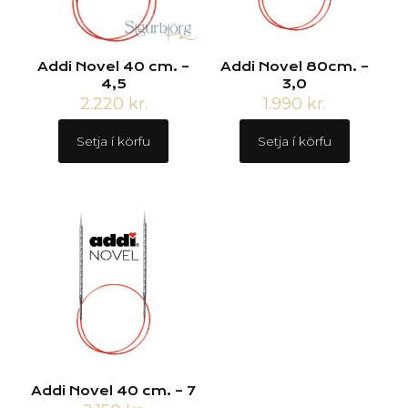
Addi Novel 40 cm. –
Addi Novel 80cm. –
4,5
3,0
2.220
kr.
1.990
kr.
Setja í körfu
Setja í körfu
Addi Novel 40 cm. – 7