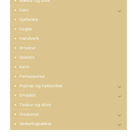
Bækur og blöð
Garn
Gjafavara
Seglar
Handverk
Ilmvörur
Jóladót
Kerti
Perlusaumur
Prjónar og heklunálar
Smádót
Töskur og dósir
Útsaumur
Verkefnapakkar