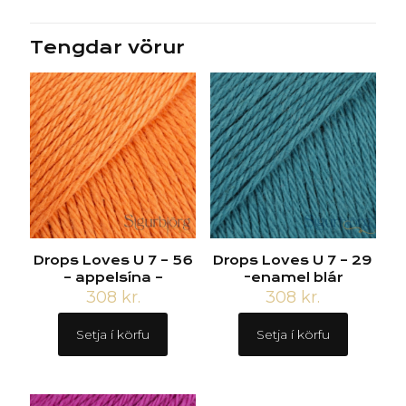
Tengdar vörur
Drops Loves U 7 – 56
Drops Loves U 7 – 29
– appelsína –
-enamel blár
308
kr.
308
kr.
Setja í körfu
Setja í körfu