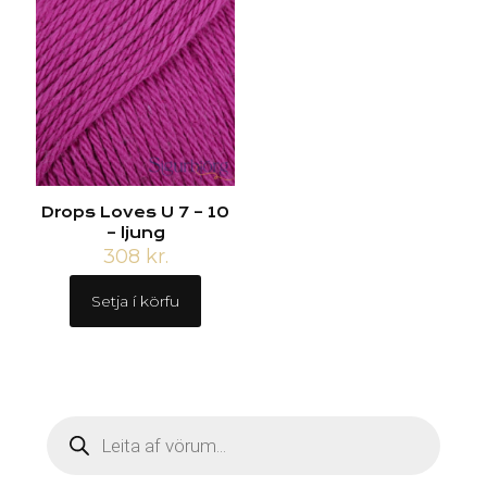
Drops Loves U 7 – 10
– ljung
308
kr.
Setja í körfu
Products
search