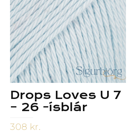
Drops Loves U 7
– 26 -ísblár
308
kr.