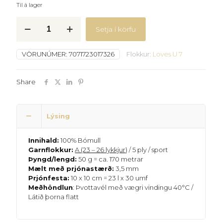
Til á lager
Drops
Setja í körfu
Loves
U
7
VÖRUNÚMER:
7071723017326
Flokkur:
Loves U 7
-
26
-ísblár
Share
quantity
Lýsing
Innihald:
100% Bómull
Garnflokkur:
A (23 – 26 lykkjur
) / 5 ply / sport
Þyngd/lengd:
50 g = ca. 170 metrar
Mælt með prjónastærð:
3,5 mm
Prjónfesta:
10 x 10 cm = 23 l x 30 umf
Meðhöndlun
: Þvottavél með vægri vindingu 40°C /
Látið þorna flatt