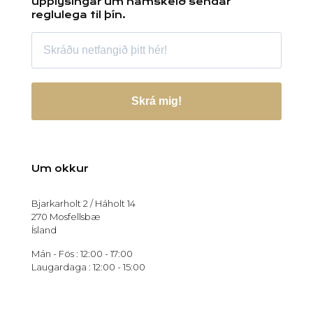
upplýsingar um námskeið sendar
reglulega til þín.
Skrá mig!
Um okkur
Bjarkarholt 2 / Háholt 14
270 Mosfellsbæ
Ísland
Mán - Fös : 12:00 - 17:00
Laugardaga : 12:00 - 15:00