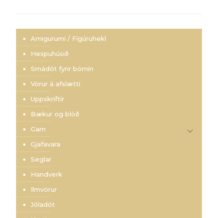
Amigurumi / Fígúruhekl
Hespuhúsið
Smádót fyrir börnin
Vörur á afslætti
Uppskriftir
Bækur og blöð
Garn
Gjafavara
Seglar
Handverk
Ilmvörur
Jóladót