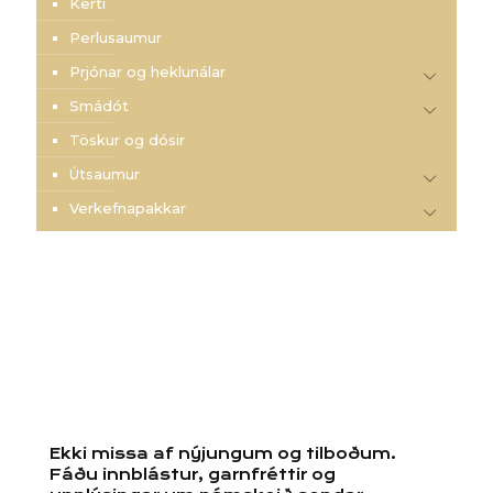
Kerti
Perlusaumur
Prjónar og heklunálar
Smádót
Töskur og dósir
Útsaumur
Verkefnapakkar
Ekki missa af nýjungum og tilboðum.
Fáðu innblástur, garnfréttir og