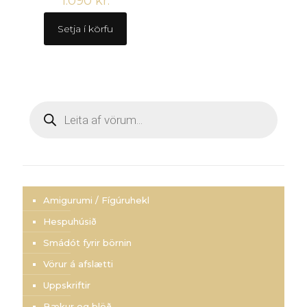
1.090
kr.
Setja í körfu
Products
search
Amigurumi / Fígúruhekl
Hespuhúsið
Smádót fyrir börnin
Vörur á afslætti
Uppskriftir
Bækur og blöð