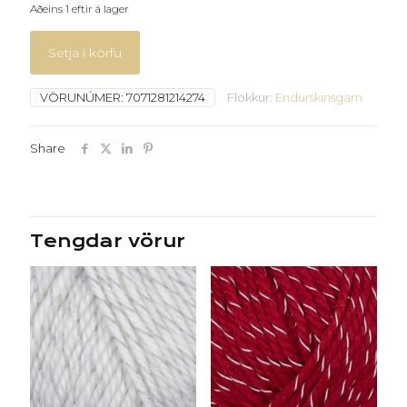
Aðeins 1 eftir á lager
Setja í körfu
VÖRUNÚMER:
7071281214274
Flokkur:
Endurskinsgarn
Share
Tengdar vörur