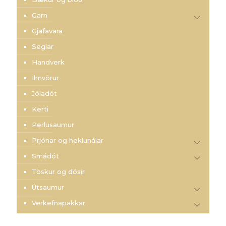
Garn
Gjafavara
Seglar
Handverk
Ilmvörur
Jóladót
Kerti
Perlusaumur
Prjónar og heklunálar
Smádót
Töskur og dósir
Útsaumur
Verkefnapakkar