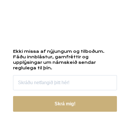
Ekki missa af nýjungum og tilboðum.
Fáðu innblástur, garnfréttir og
upplýsingar um námskeið sendar
reglulega til þín.
Skrá mig!