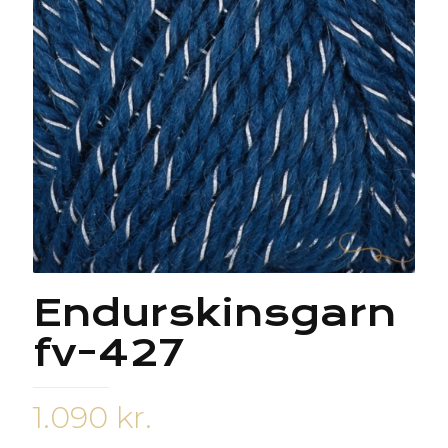
Endurskinsgarn
fv-427
1.090
kr.