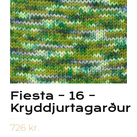
Fiesta – 16 –
Kryddjurtagarður
726
kr.