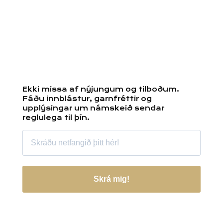
Ekki missa af nýjungum og tilboðum.
Fáðu innblástur, garnfréttir og
upplýsingar um námskeið sendar
reglulega til þín.
Skrá mig!