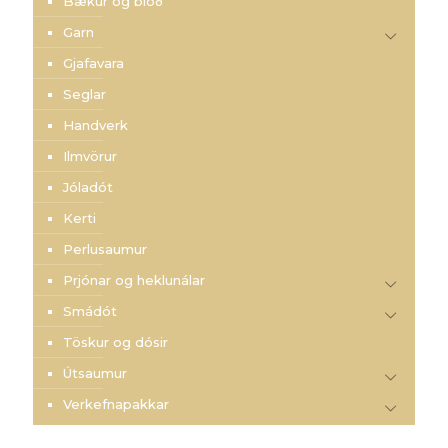
Bækur og blöð
Garn
Gjafavara
Seglar
Handverk
Ilmvörur
Jóladót
Kerti
Perlusaumur
Prjónar og heklunálar
Smádót
Töskur og dósir
Útsaumur
Verkefnapakkar