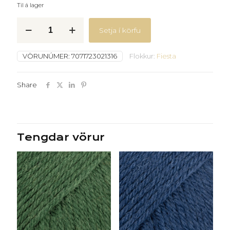
Til á lager
Fiesta
Setja í körfu
-
16
-
VÖRUNÚMER:
7071723021316
Flokkur:
Fiesta
Kryddjurtagarður
quantity
Share
Tengdar vörur