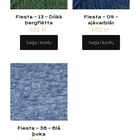
Fiesta – 13 – Dökk
Fiesta – 09 –
bergflétta
sjávarblár
682
kr.
682
kr.
Setja í körfu
Setja í körfu
Fiesta – 38 – Blá
þoka