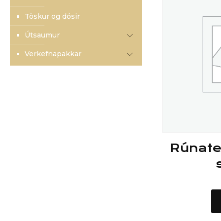
Töskur og dósir
Útsaumur
Verkefnapakkar
Rúnatep