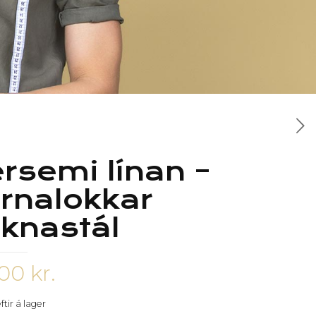
rsemi línan –
rnalokkar
knastál
900
kr.
ftir á lager