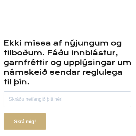
Ekki missa af nýjungum og
tilboðum. Fáðu innblástur,
garnfréttir og upplýsingar um
námskeið sendar reglulega
til þín.
Skrá mig!