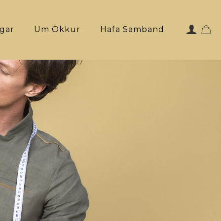
ngar
Um Okkur
Hafa Samband