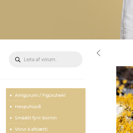
Products
search
Amigurumi / Fígúruhekl
Hespuhúsið
Smádót fyrir börnin
Vörur á afslætti