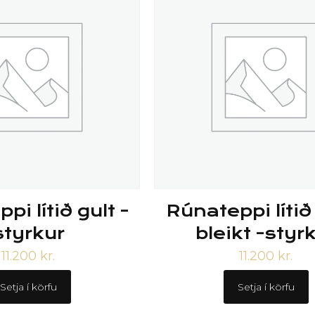
pi lítið gult -
Rúnateppi líti
styrkur
bleikt -styr
11.200
kr.
11.200
kr.
Setja í körfu
Setja í körfu