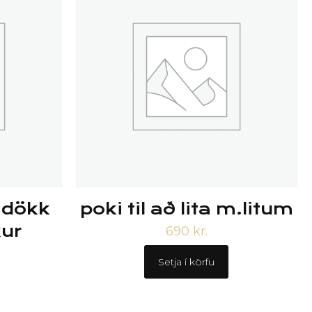
ð dökk
poki til að lita m.litum
kur
690
kr.
Setja í körfu