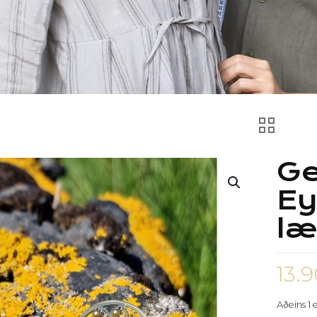
Ge
Ey
læ
13.
Aðeins 1 e