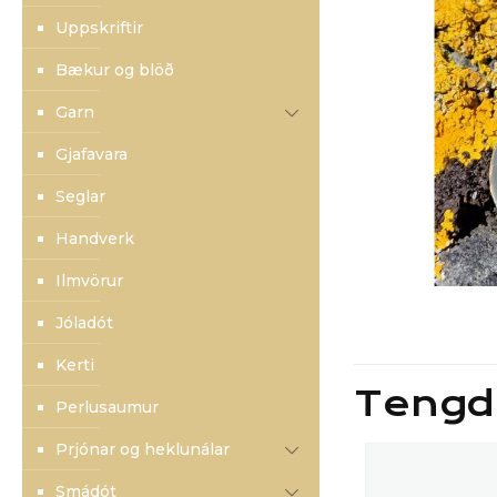
Uppskriftir
Bækur og blöð
Garn
Gjafavara
Seglar
Handverk
Ilmvörur
Jóladót
Kerti
Tengd
Perlusaumur
Prjónar og heklunálar
Smádót