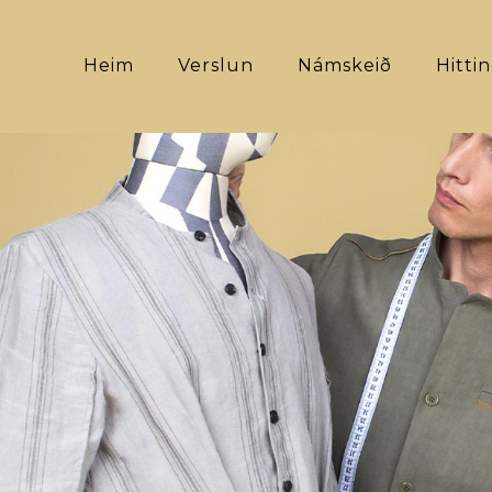
Heim
Verslun
Námskeið
Hitti