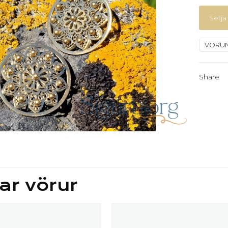
Setja 
VÖRU
Share
ar vörur