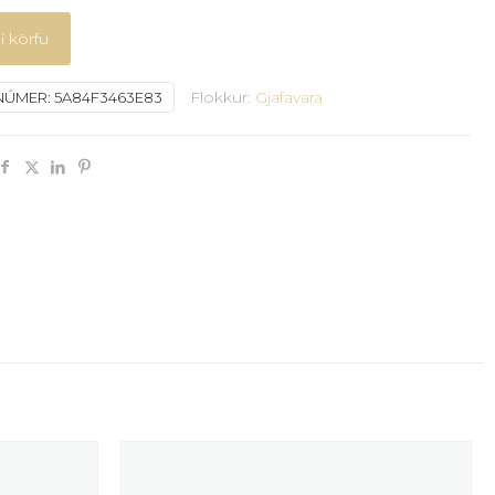
í körfu
Flokkur:
Gjafavara
NÚMER:
5A84F3463E83