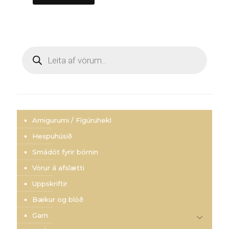
Products
search
Amigurumi / Fígúruhekl
Hespuhúsið
Smádót fyrir börnin
Vörur á afslætti
Uppskriftir
Bækur og blöð
Garn