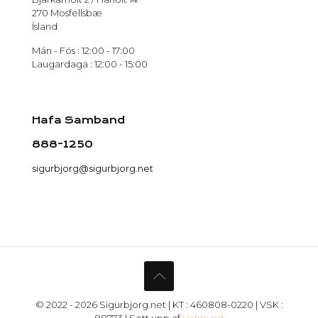
270 Mosfellsbæ
Ísland
Mán - Fös : 12:00 - 17:00
Laugardaga : 12:00 - 15:00
Hafa Samband
888-1250
sigurbjorg@sigurbjorg.net
© 2022 - 2026 Sigurbjorg.net | KT : 460808-0220 | VSK :
98773 | Sett upp af
Vefmynd