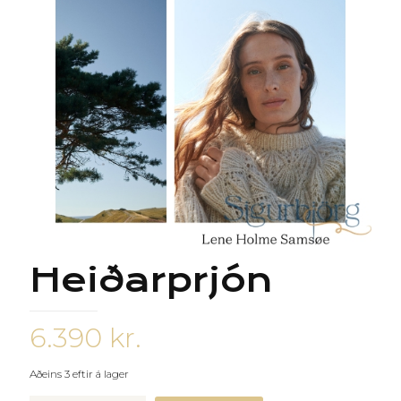
Heiðarprjón
6.390
kr.
Aðeins 3 eftir á lager