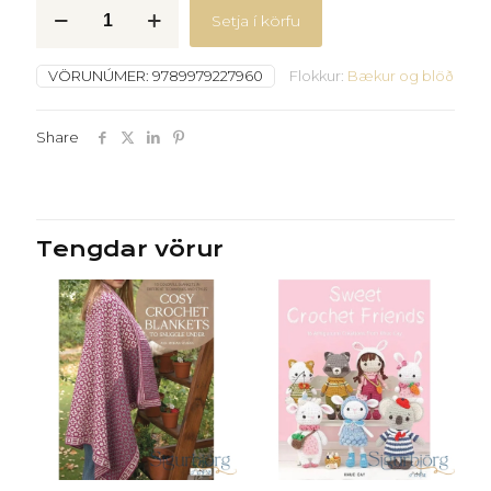
Heiðarprjón
Setja í körfu
quantity
VÖRUNÚMER:
9789979227960
Flokkur:
Bækur og blöð
Share
Tengdar vörur