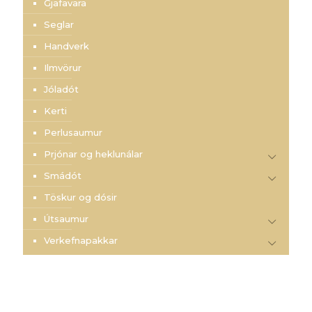
Gjafavara
Seglar
Handverk
Ilmvörur
Jóladót
Kerti
Perlusaumur
Prjónar og heklunálar
Smádót
Töskur og dósir
Útsaumur
Verkefnapakkar