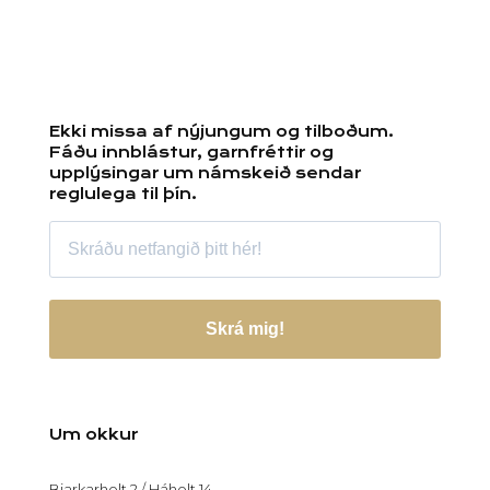
Ekki missa af nýjungum og tilboðum.
Fáðu innblástur, garnfréttir og
upplýsingar um námskeið sendar
reglulega til þín.
Skrá mig!
Um okkur
Bjarkarholt 2 / Háholt 14