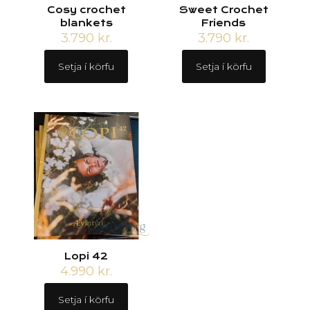
Cosy crochet
Sweet Crochet
blankets
Friends
3.790
kr.
3.790
kr.
Setja í körfu
Setja í körfu
Lopi 42
4.990
kr.
Setja í körfu