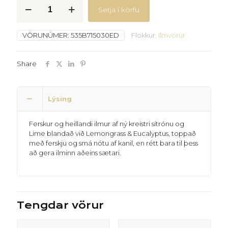
Ilmolía
Setja í körfu
-
Sítróna
quantity
VÖRUNÚMER:
535B715030ED
Flokkur:
Ilmvörur
Share
Lýsing
Ferskur og heillandi ilmur af ný kreistri sítrónu og
Lime blandað við Lemongrass & Eucalyptus, toppað
með ferskju og smá nótu af kanil, en rétt bara til þess
að gera ilminn aðeins sætari.
Tengdar vörur