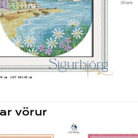
Share
ar vörur