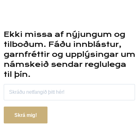
Ekki missa af nýjungum og
tilboðum. Fáðu innblástur,
garnfréttir og upplýsingar um
námskeið sendar reglulega
til þín.
Skrá mig!