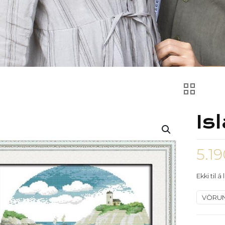
Is
5.1
Ekki til á
VÖRU