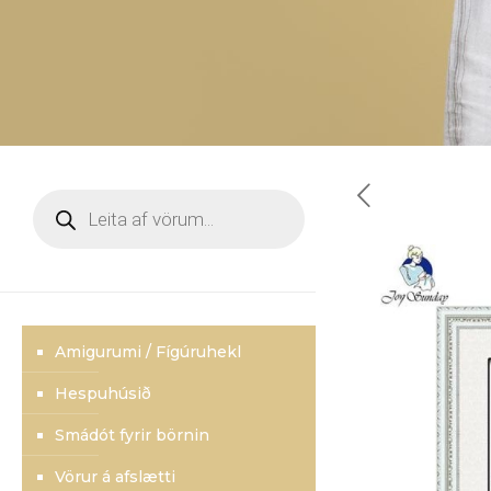
Products
search
Amigurumi / Fígúruhekl
Hespuhúsið
Smádót fyrir börnin
Vörur á afslætti