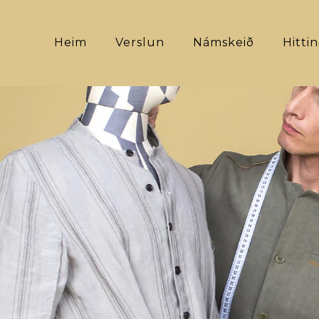
Heim
Verslun
Námskeið
Hitti