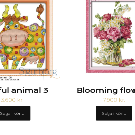
ful animal 3
Blooming flo
3.600
kr.
7.900
kr.
Setja í körfu
Setja í körfu