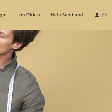
ngar
Um Okkur
Hafa Samband