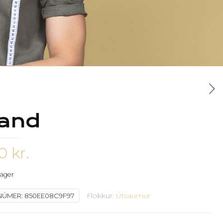
land
90
kr.
 lager
Flokkur:
Útsaumur
NÚMER:
850EE08C9F97