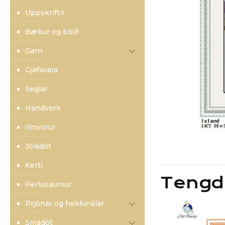
Uppskriftir
Bækur og blöð
Garn
Gjafavara
Seglar
Handverk
Ilmvörur
Jóladót
Kerti
Tengd
Perlusaumur
Prjónar og heklunálar
Smádót