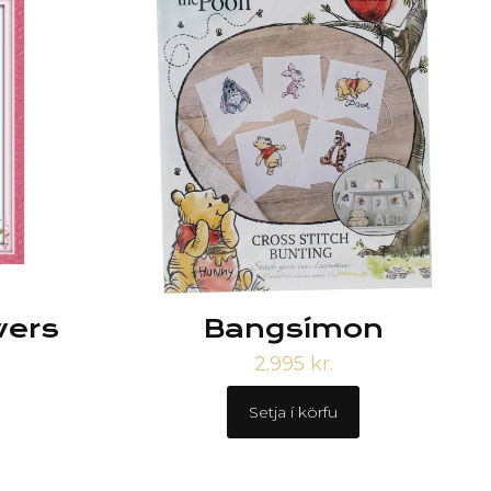
wers
Bangsímon
2.995
kr.
Setja í körfu