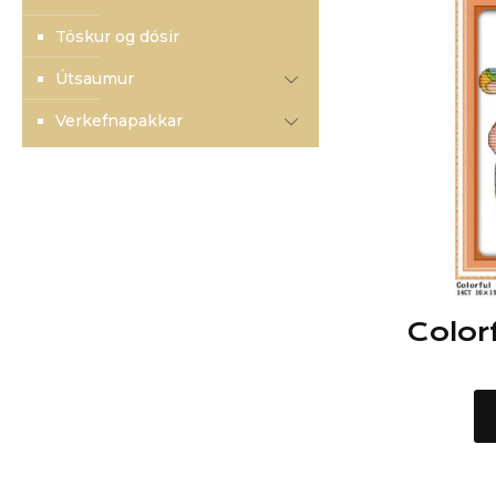
Töskur og dósir
Útsaumur
Verkefnapakkar
Color