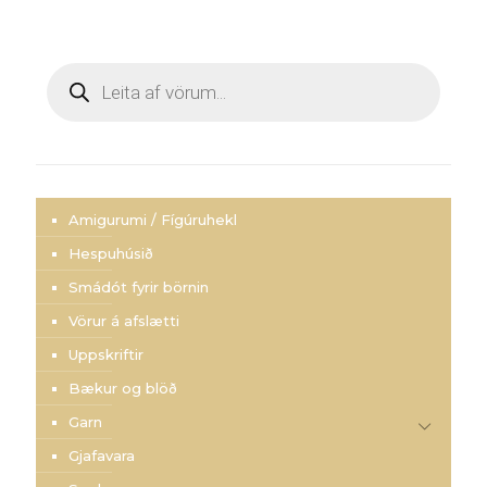
Products
search
Amigurumi / Fígúruhekl
Hespuhúsið
Smádót fyrir börnin
Vörur á afslætti
Uppskriftir
Bækur og blöð
Garn
Gjafavara