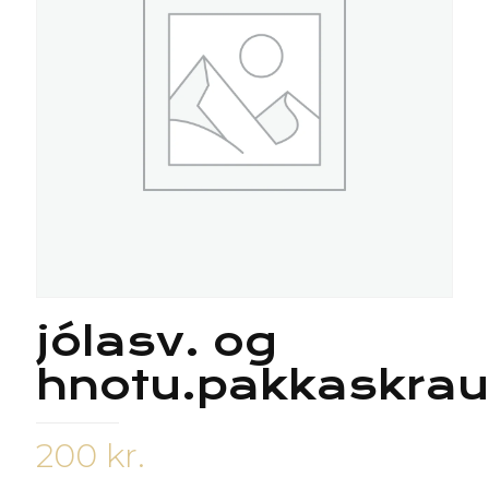
jólasv. og
hnotu.pakkaskrau
200
kr.