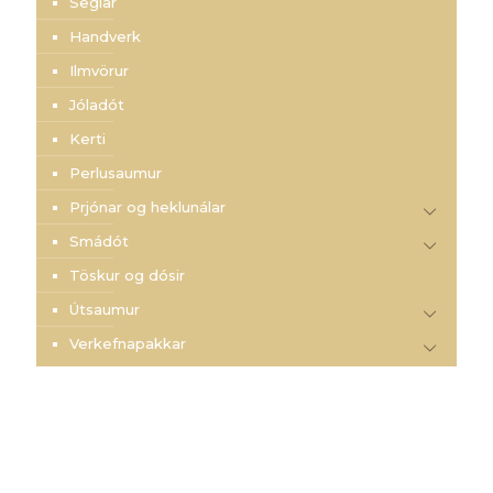
Seglar
Handverk
Ilmvörur
Jóladót
Kerti
Perlusaumur
Prjónar og heklunálar
Smádót
Töskur og dósir
Útsaumur
Verkefnapakkar