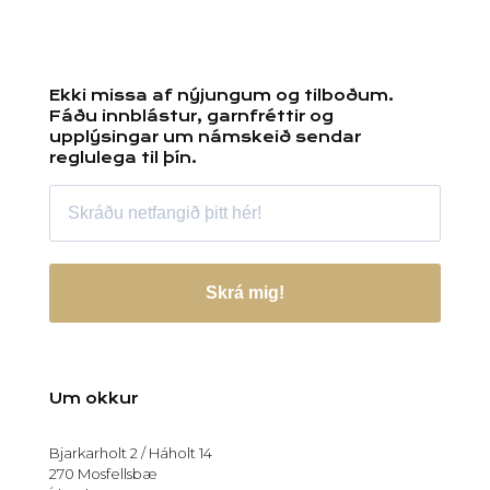
Ekki missa af nýjungum og tilboðum.
Fáðu innblástur, garnfréttir og
upplýsingar um námskeið sendar
reglulega til þín.
Skrá mig!
Um okkur
Bjarkarholt 2 / Háholt 14
270 Mosfellsbæ