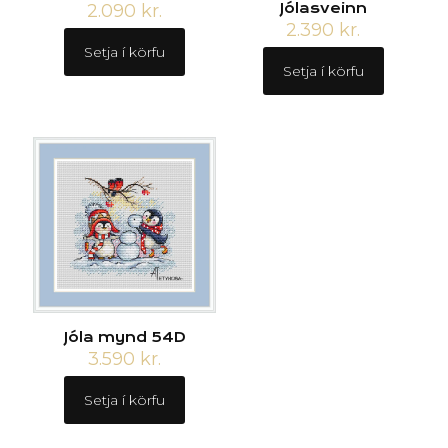
2.090
kr.
Jólasveinn
2.390
kr.
Setja í körfu
Setja í körfu
Jóla mynd 54D
3.590
kr.
Setja í körfu