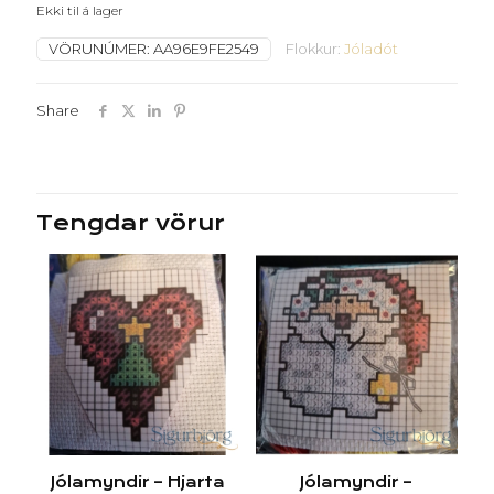
Ekki til á lager
VÖRUNÚMER:
AA96E9FE2549
Flokkur:
Jóladót
Share
Tengdar vörur
Jólamyndir – Hjarta
Jólamyndir –