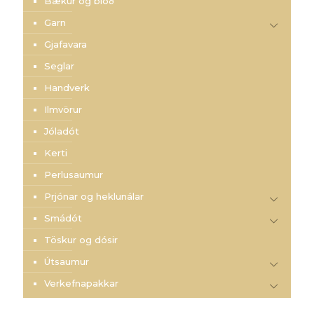
Bækur og blöð
Garn
Gjafavara
Seglar
Handverk
Ilmvörur
Jóladót
Kerti
Perlusaumur
Prjónar og heklunálar
Smádót
Töskur og dósir
Útsaumur
Verkefnapakkar