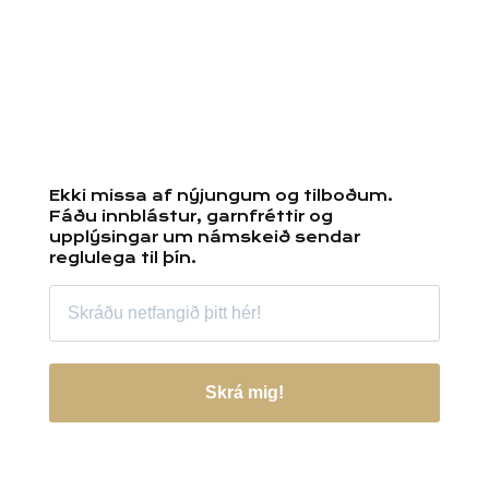
Ekki missa af nýjungum og tilboðum.
Fáðu innblástur, garnfréttir og
upplýsingar um námskeið sendar
reglulega til þín.
Skrá mig!