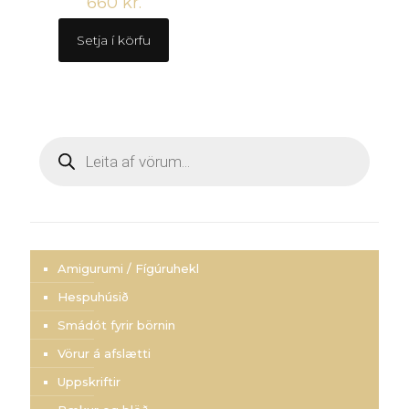
660
kr.
Setja í körfu
Products
search
Amigurumi / Fígúruhekl
Hespuhúsið
Smádót fyrir börnin
Vörur á afslætti
Uppskriftir