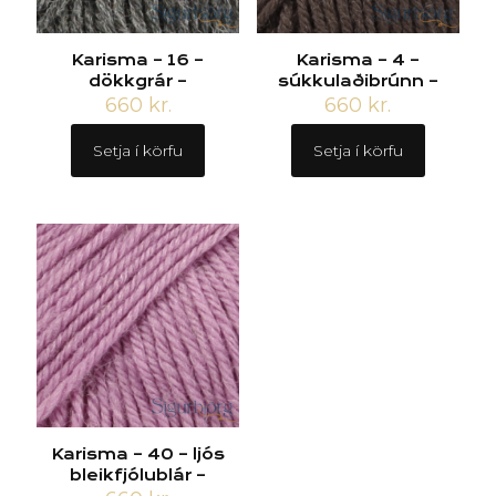
Karisma – 16 –
Karisma – 4 –
dökkgrár –
súkkulaðibrúnn –
660
kr.
660
kr.
Setja í körfu
Setja í körfu
Karisma – 40 – ljós
bleikfjólublár –