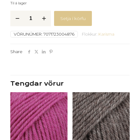
Til á lager
Karisma
Setja í körfu
-
55
-
VÖRUNÚMER:
7071723004876
Flokkur:
Karisma
ljósbrúnn
-
quantity
Share
Tengdar vörur