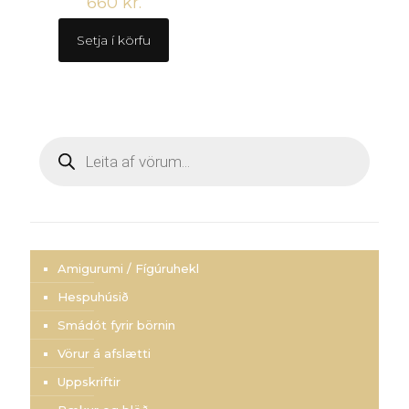
660
kr.
Setja í körfu
Products
search
Amigurumi / Fígúruhekl
Hespuhúsið
Smádót fyrir börnin
Vörur á afslætti
Uppskriftir