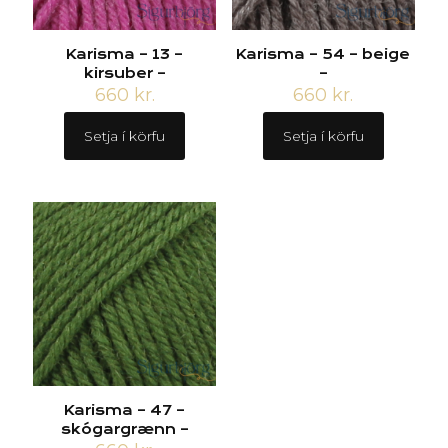
Karisma – 13 –
Karisma – 54 – beige
kirsuber –
–
660
kr.
660
kr.
Setja í körfu
Setja í körfu
Karisma – 47 –
skógargrænn –