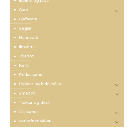
Bækur og blöð
Garn
Gjafavara
Seglar
Handverk
Ilmvörur
Jóladót
Kerti
Perlusaumur
Prjónar og heklunálar
Smádót
Töskur og dósir
Útsaumur
Verkefnapakkar