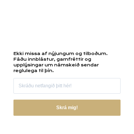
Ekki missa af nýjungum og tilboðum.
Fáðu innblástur, garnfréttir og
upplýsingar um námskeið sendar
reglulega til þín.
Skrá mig!