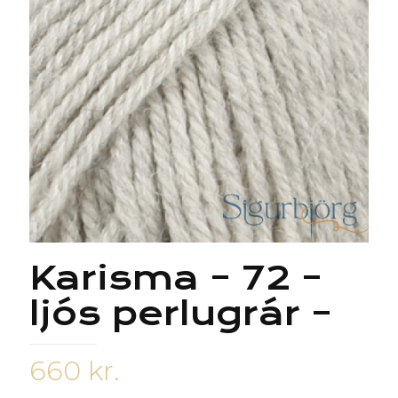
Karisma – 72 –
ljós perlugrár –
660
kr.