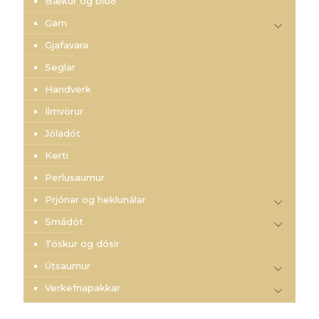
Bækur og blöð
Garn
Gjafavara
Seglar
Handverk
Ilmvörur
Jóladót
Kerti
Perlusaumur
Prjónar og heklunálar
Smádót
Töskur og dósir
Útsaumur
Verkefnapakkar