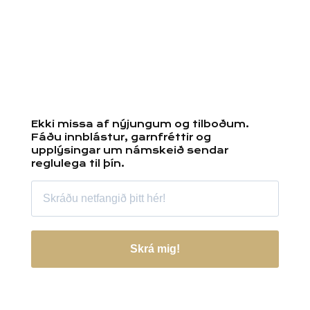
Ekki missa af nýjungum og tilboðum.
Fáðu innblástur, garnfréttir og
upplýsingar um námskeið sendar
reglulega til þín.
Skrá mig!