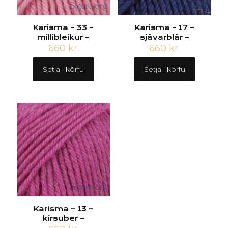
Karisma – 33 –
Karisma – 17 –
millibleikur –
sjávarblár –
660
kr.
660
kr.
Setja í körfu
Setja í körfu
Karisma – 13 –
kirsuber –