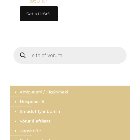
660
kr.
Setja í körfu
Products
search
Amigurumi / Fígúruhekl
Hespuhúsið
Smádót fyrir börnin
Vörur á afslætti
Uppskriftir