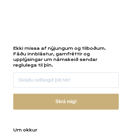
Ekki missa af nýjungum og tilboðum.
Fáðu innblástur, garnfréttir og
upplýsingar um námskeið sendar
reglulega til þín.
Skrá mig!
Um okkur