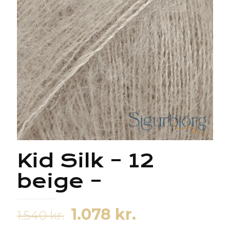
Kid Silk – 12
beige –
Original
Current
1.078
kr.
1.540
kr.
price
price