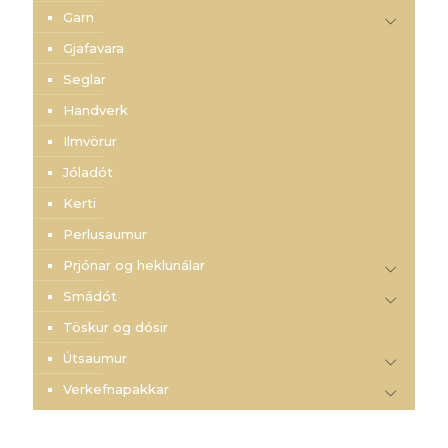
Garn
Gjafavara
Seglar
Handverk
Ilmvörur
Jóladót
Kerti
Perlusaumur
Prjónar og heklunálar
Smádót
Töskur og dósir
Útsaumur
Verkefnapakkar