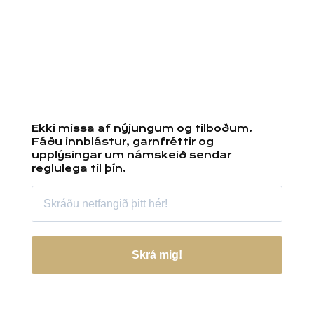
Ekki missa af nýjungum og tilboðum.
Fáðu innblástur, garnfréttir og
upplýsingar um námskeið sendar
reglulega til þín.
Skrá mig!