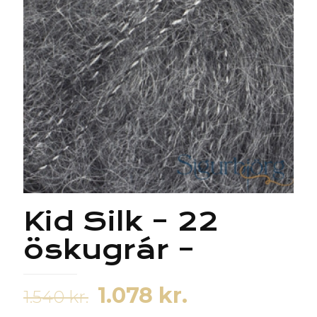
Kid Silk – 22
öskugrár –
Original
Current
1.078
kr.
1.540
kr.
price
price