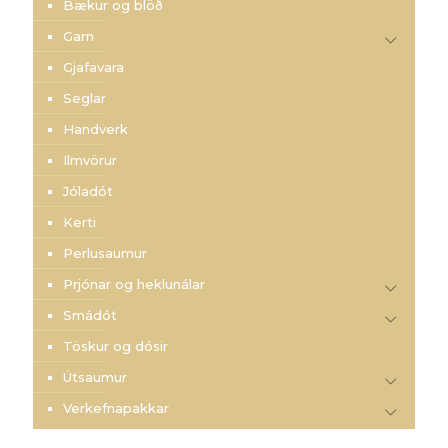
Bækur og blöð
Garn
Gjafavara
Seglar
Handverk
Ilmvörur
Jóladót
Kerti
Perlusaumur
Prjónar og heklunálar
Smádót
Töskur og dósir
Útsaumur
Verkefnapakkar