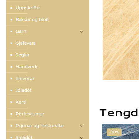
Uppskriftir
Bækur og blöð
Garn
Gjafavara
Seglar
Handverk
Ilmvörur
Jóladót
Kerti
Tengd
Perlusaumur
Prjónar og heklunálar
-30%
Smádót