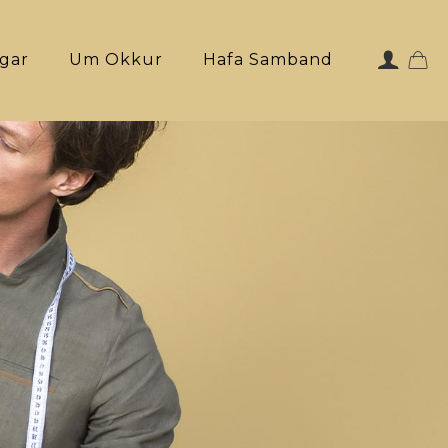
ngar
Um Okkur
Hafa Samband