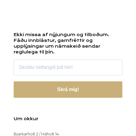
Ekki missa af nýjungum og tilboðum.
Fáðu innblástur, garnfréttir og
upplýsingar um námskeið sendar
reglulega til þín.
Skrá mig!
Um okkur
Bjarkarholt 2 / Háholt 14