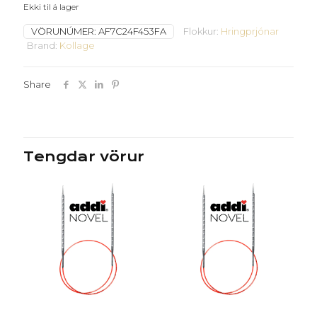
Ekki til á lager
VÖRUNÚMER:
AF7C24F453FA
Flokkur:
Hringprjónar
Brand:
Kollage
Share
Tengdar vörur