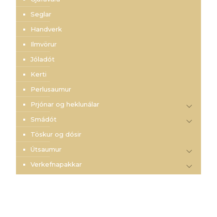
Seglar
Handverk
Ilmvörur
Jóladót
Kerti
Perlusaumur
Prjónar og heklunálar
Smádót
Töskur og dósir
Útsaumur
Verkefnapakkar