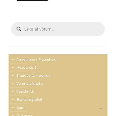
Products
search
Amigurumi / Fígúruhekl
Hespuhúsið
Smádót fyrir börnin
Vörur á afslætti
Uppskriftir
Bækur og blöð
Garn
Gjafavara