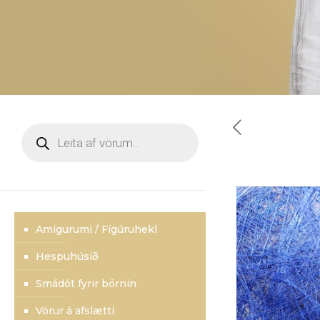
Products
search
Amigurumi / Fígúruhekl
Hespuhúsið
Smádót fyrir börnin
Vörur á afslætti