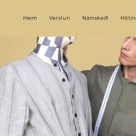
Heim
Verslun
Námskeið
Hitti