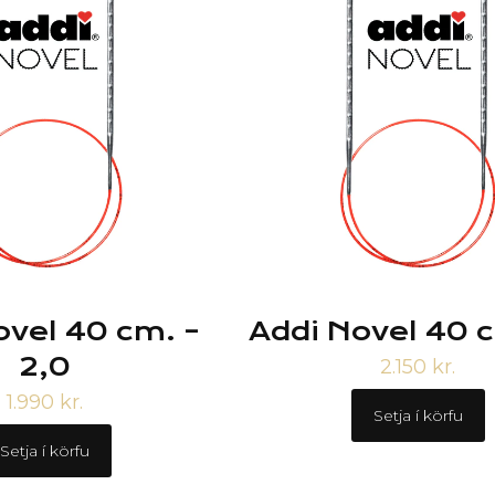
ovel 40 cm. –
Addi Novel 40 c
2,0
2.150
kr.
1.990
kr.
Setja í körfu
Setja í körfu