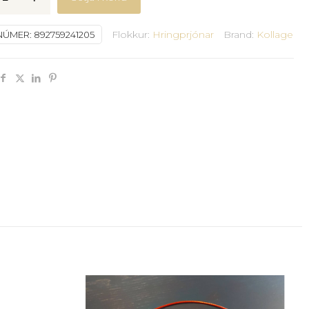
Flokkur:
Hringprjónar
Brand:
Kollage
NÚMER:
892759241205
y