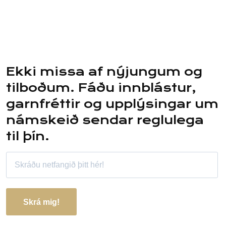
Ekki missa af nýjungum og
tilboðum. Fáðu innblástur,
garnfréttir og upplýsingar um
námskeið sendar reglulega
til þín.
Skrá mig!