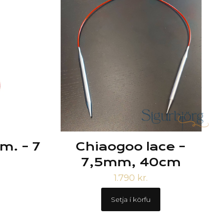
m. – 7
Chiaogoo lace –
7,5mm, 40cm
1.790
kr.
Setja í körfu