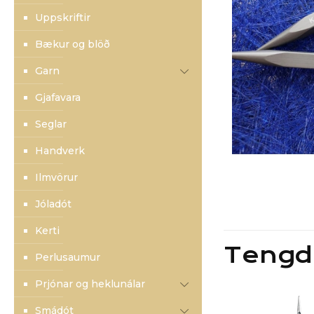
Uppskriftir
Bækur og blöð
Garn
Gjafavara
Seglar
Handverk
Ilmvörur
Jóladót
Kerti
Tengd
Perlusaumur
Prjónar og heklunálar
Smádót