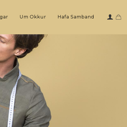
ngar
Um Okkur
Hafa Samband