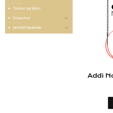
Töskur og dósir
Útsaumur
Verkefnapakkar
Addi N