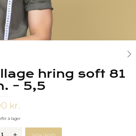
llage hring soft 81
. – 5,5
00
kr.
ftir á lager
Setja í körfu