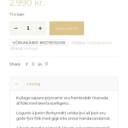
2.990
kr.
Til á lager
Kollage
Setja í körfu
sokkaprjónar
3mm
quantity
VÖRUNÚMER:
892759312059
Flokkur:
Sokkaprjónar
Brand:
Kollage
Share
Lýsing
Kollage square prjónarnir eru framleiddir í Kanada
af fólki með skerta starfsgetu.
Lögunin á þeim (ferhyrndir) veldur því að þeir eru
góðir fyrir fólk með gigt eða önnur handavandamál.