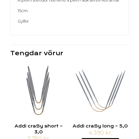
Á þeim stendur númerið á þeim auk sentimetramál.
15cm.
Gylltir
Tengdar vörur
Addi craSy short –
Addi craSy long – 5,0
3,0
4.390
kr.
3.750
kr.