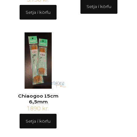
Setja í körfu
Setja í körfu
Chiaogoo 15cm
6,5mm
1.890
kr.
Setja í körfu