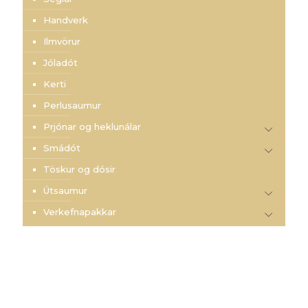
Handverk
Ilmvörur
Jóladót
Kerti
Perlusaumur
Prjónar og heklunálar
Smádót
Töskur og dósir
Útsaumur
Verkefnapakkar