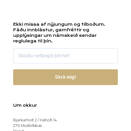
Ekki missa af nýjungum og tilboðum.
Fáðu innblástur, garnfréttir og
upplýsingar um námskeið sendar
reglulega til þín.
Skrá mig!
Um okkur
Bjarkarholt 2 / Háholt 14
270 Mosfellsbæ
Ísland