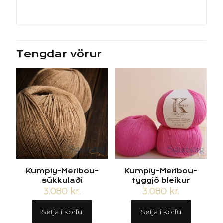
Tengdar vörur
Kumpiy-Meribou-
Kumpiy-Meribou-
súkkulaði
tyggjó bleikur
3.080
kr.
3.080
kr.
Setja í körfu
Setja í körfu