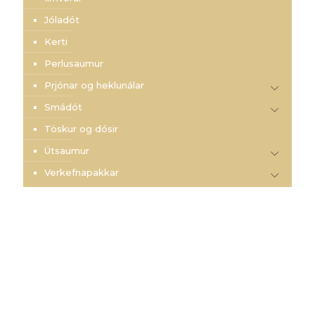
Jóladót
Kerti
Perlusaumur
Prjónar og heklunálar
Smádót
Töskur og dósir
Útsaumur
Verkefnapakkar