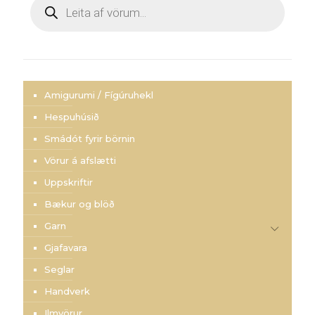
Products
search
Amigurumi / Fígúruhekl
Hespuhúsið
Smádót fyrir börnin
Vörur á afslætti
Uppskriftir
Bækur og blöð
Garn
Gjafavara
Seglar
Handverk
Ilmvörur