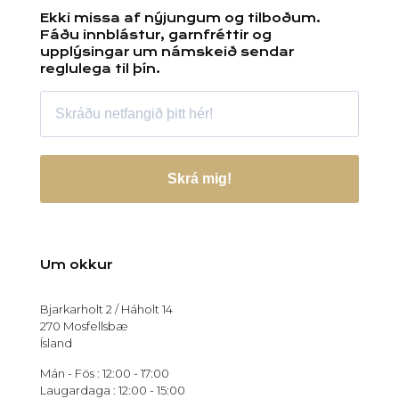
Ekki missa af nýjungum og tilboðum.
Fáðu innblástur, garnfréttir og
upplýsingar um námskeið sendar
reglulega til þín.
Skrá mig!
Um okkur
Bjarkarholt 2 / Háholt 14
270 Mosfellsbæ
Ísland
Mán - Fös : 12:00 - 17:00
Laugardaga : 12:00 - 15:00