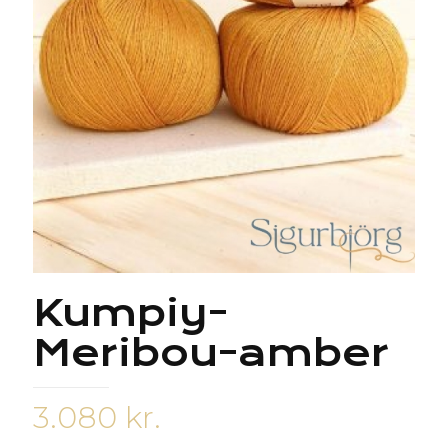
Kumpiy-
Meribou-amber
3.080
kr.