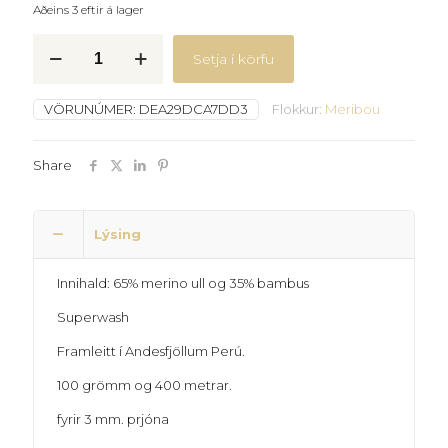
Aðeins 3 eftir á lager
Kumpiy-
Setja í körfu
Meribou-
amber
quantity
VÖRUNÚMER:
DEA29DCA7DD3
Flokkur:
Meribou
Share
Lýsing
Innihald: 65% merino ull og 35% bambus
Superwash
Framleitt í Andesfjöllum Perú.
100 grömm og 400 metrar.
fyrir 3 mm. prjóna