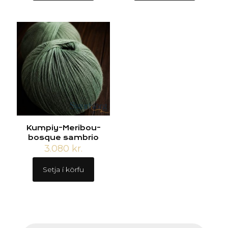
Kumpiy-Meribou-
bosque sambrio
3.080
kr.
Setja í körfu