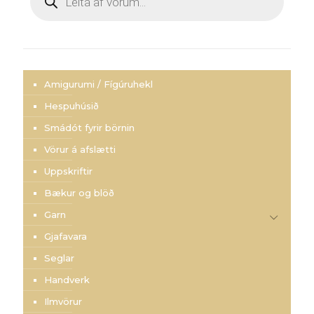
search
Amigurumi / Fígúruhekl
Hespuhúsið
Smádót fyrir börnin
Vörur á afslætti
Uppskriftir
Bækur og blöð
Garn
Gjafavara
Seglar
Handverk
Ilmvörur