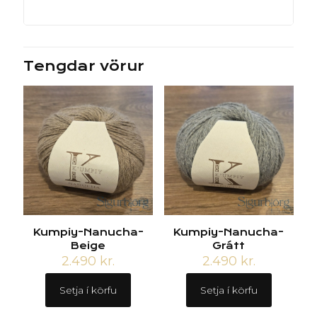
Tengdar vörur
Kumpiy-Nanucha-
Kumpiy-Nanucha-
Beige
Grátt
2.490
kr.
2.490
kr.
Setja í körfu
Setja í körfu