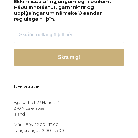
Ekki missa af nýjungum og tilboðum.
Fáðu innblástur, garnfréttir og
upplýsingar um námskeið sendar
reglulega til þín.
Skrá mig!
Um okkur
Bjarkarholt 2 / Háholt 14
270 Mosfellsbæ
Ísland
Mán - Fös : 12:00 - 17:00
Laugardaga : 12:00 - 15:00