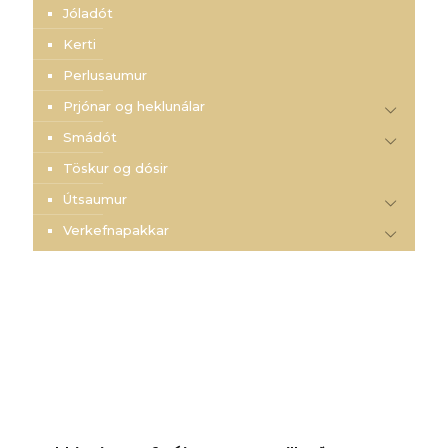
Jóladót
Kerti
Perlusaumur
Prjónar og heklunálar
Smádót
Töskur og dósir
Útsaumur
Verkefnapakkar