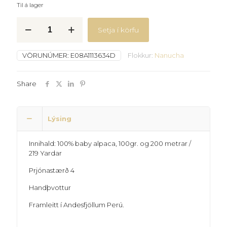
Til á lager
Kumpiy-
Setja í körfu
Nanucha-
Natur
quantity
VÖRUNÚMER:
E08A1113634D
Flokkur:
Nanucha
Share
Lýsing
Innihald: 100% baby alpaca, 100gr. og 200 metrar /
219 Yardar
Prjónastærð 4
Handþvottur
Framleitt í Andesfjöllum Perú.