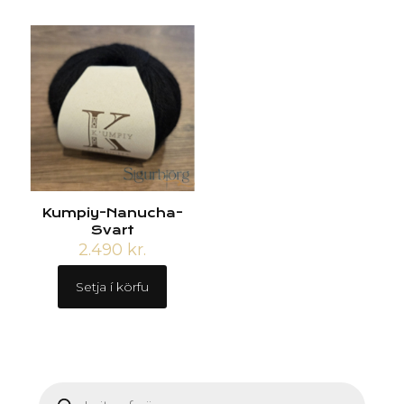
Kumpiy-Nanucha-
Svart
2.490
kr.
Setja í körfu
Products