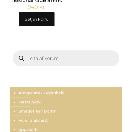
Heklunál rauð 4mm.
940
kr.
Setja í körfu
Products
search
Amigurumi / Fígúruhekl
Hespuhúsið
Smádót fyrir börnin
Vörur á afslætti
Uppskriftir