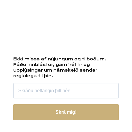
Ekki missa af nýjungum og tilboðum.
Fáðu innblástur, garnfréttir og
upplýsingar um námskeið sendar
reglulega til þín.
Skrá mig!