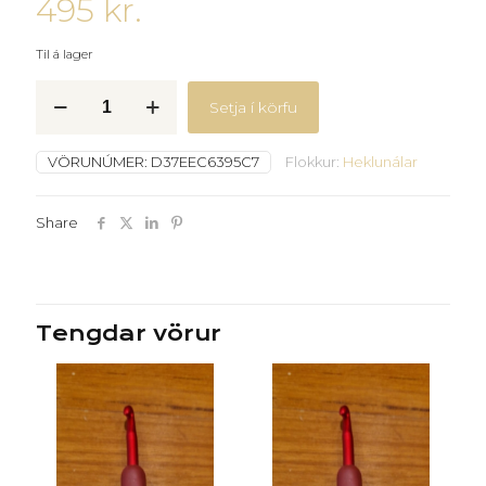
495
kr.
Til á lager
Litaðar
Setja í körfu
ál
heklunálar
-
VÖRUNÚMER:
D37EEC6395C7
Flokkur:
Heklunálar
2.5.mm
quantity
Share
Tengdar vörur