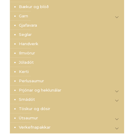
Bækur og blöð
Garn
Gjafavara
Seglar
Handverk
Ilmvörur
Jóladót
Kerti
Perlusaumur
Prjónar og heklunálar
Smádót
Töskur og dósir
Útsaumur
Verkefnapakkar