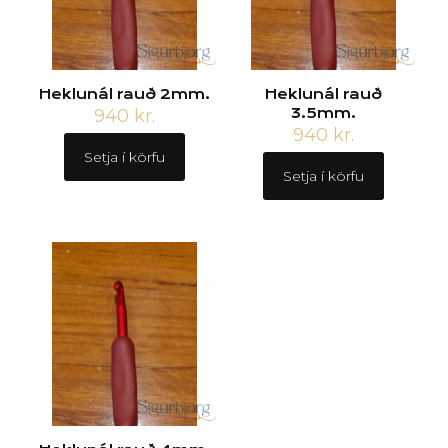
Heklunál rauð 2mm.
Heklunál rauð
940
kr.
3.5mm.
940
kr.
Setja í körfu
Setja í körfu