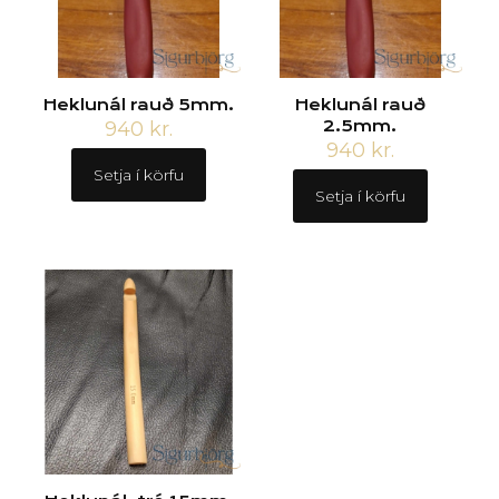
Heklunál rauð 5mm.
Heklunál rauð
940
kr.
2.5mm.
940
kr.
Setja í körfu
Setja í körfu