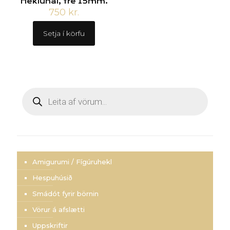
Heklunál, tré 15mm.
750
kr.
Setja í körfu
Products
search
Amigurumi / Fígúruhekl
Hespuhúsið
Smádót fyrir börnin
Vörur á afslætti
Uppskriftir