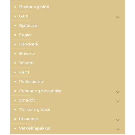
Bækur og blöð
Garn
Gjafavara
Seglar
Handverk
Ilmvörur
Jóladót
Kerti
Perlusaumur
Prjónar og heklunálar
Smádót
Töskur og dósir
Útsaumur
Verkefnapakkar