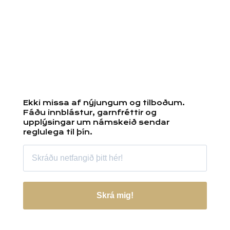
Ekki missa af nýjungum og tilboðum.
Fáðu innblástur, garnfréttir og
upplýsingar um námskeið sendar
reglulega til þín.
Skrá mig!