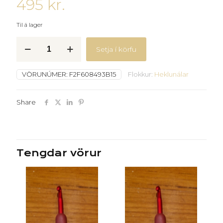
495
kr.
Til á lager
Litaðar
Setja í körfu
ál
heklunálar
-
VÖRUNÚMER:
F2F608493B15
Flokkur:
Heklunálar
9.0.mm
quantity
Share
Tengdar vörur