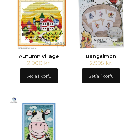
Autumn village
Bangsímon
2.900
kr.
2.995
kr.
Setja í körfu
Setja í körfu