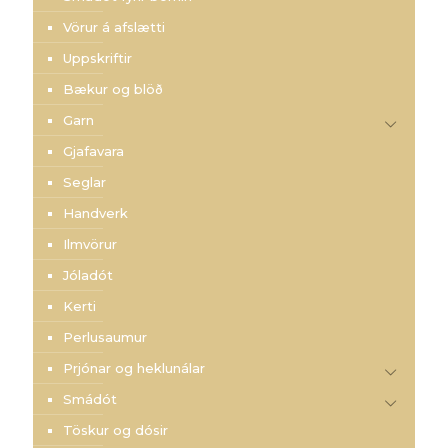
Vörur á afslætti
Uppskriftir
Bækur og blöð
Garn
Gjafavara
Seglar
Handverk
Ilmvörur
Jóladót
Kerti
Perlusaumur
Prjónar og heklunálar
Smádót
Töskur og dósir