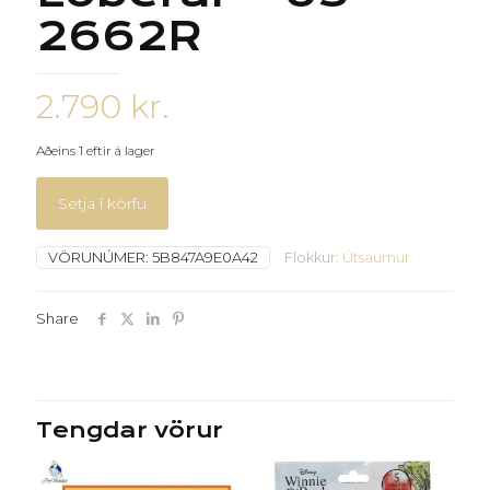
2662R
2.790
kr.
Aðeins 1 eftir á lager
Setja í körfu
VÖRUNÚMER:
5B847A9E0A42
Flokkur:
Útsaumur
Share
Tengdar vörur