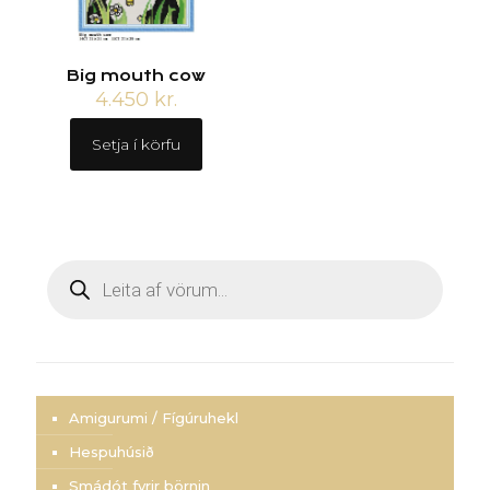
Big mouth cow
4.450
kr.
Setja í körfu
Products
search
Amigurumi / Fígúruhekl
Hespuhúsið
Smádót fyrir börnin