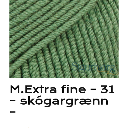
M.Extra fine – 31
– skógargrænn
–