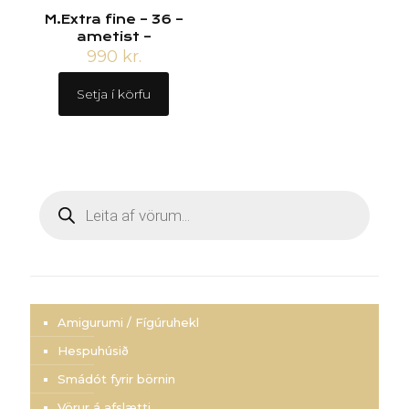
M.Extra fine – 36 –
ametist –
990
kr.
Setja í körfu
Products
search
Amigurumi / Fígúruhekl
Hespuhúsið
Smádót fyrir börnin
Vörur á afslætti