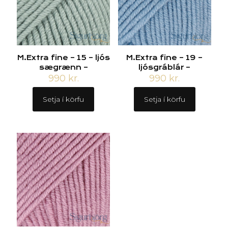
M.Extra fine – 15 – ljós
M.Extra fine – 19 –
sægrænn –
ljósgráblár –
990
kr.
990
kr.
Setja í körfu
Setja í körfu