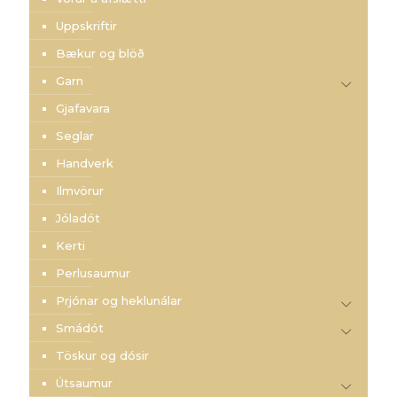
Uppskriftir
Bækur og blöð
Garn
Gjafavara
Seglar
Handverk
Ilmvörur
Jóladót
Kerti
Perlusaumur
Prjónar og heklunálar
Smádót
Töskur og dósir
Útsaumur