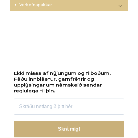
Verkefnapakkar
Ekki missa af nýjungum og tilboðum.
Fáðu innblástur, garnfréttir og
upplýsingar um námskeið sendar
reglulega til þín.
Skrá mig!