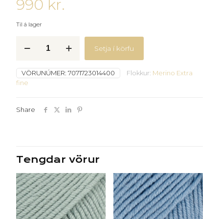
990
kr.
Til á lager
M.Extra
Setja í körfu
fine
-
31
VÖRUNÚMER:
7071723014400
Flokkur:
Merino Extra
-
fine
skógargrænn
-
quantity
Share
Tengdar vörur