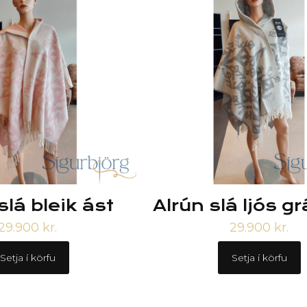
slá bleik ást
Alrún slá ljós gr
29.900
kr.
29.900
kr.
Setja í körfu
Setja í körfu