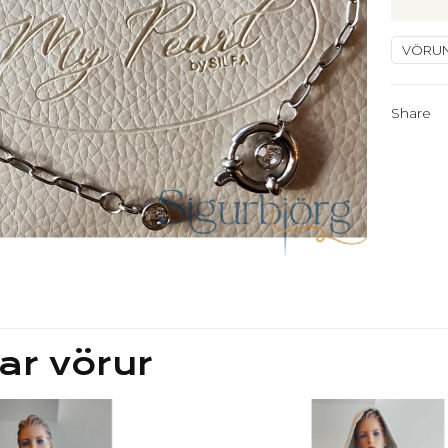
pearl
armban
VÖRU
-
Gullhúð
quantit
Share
ar vörur