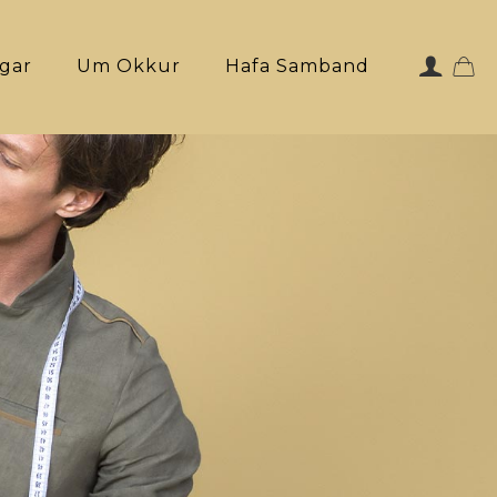
ngar
Um Okkur
Hafa Samband