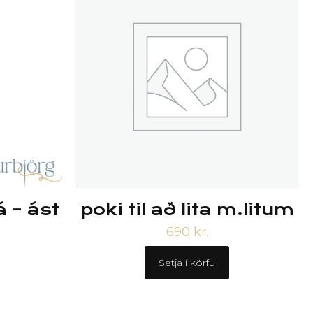
á – ást
poki til að lita m.litum
690
kr.
Setja í körfu