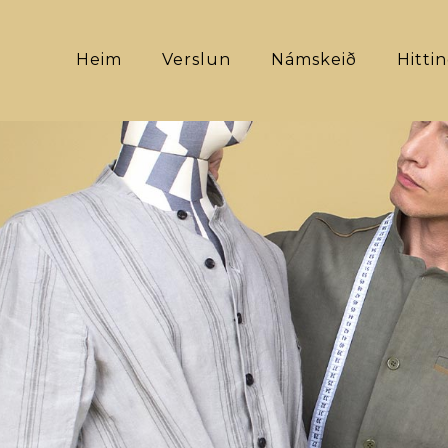
Heim
Verslun
Námskeið
Hitti