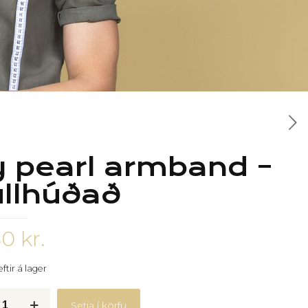
 pearl armband –
llhúðað
50
kr.
ftir á lager
Setja í körfu