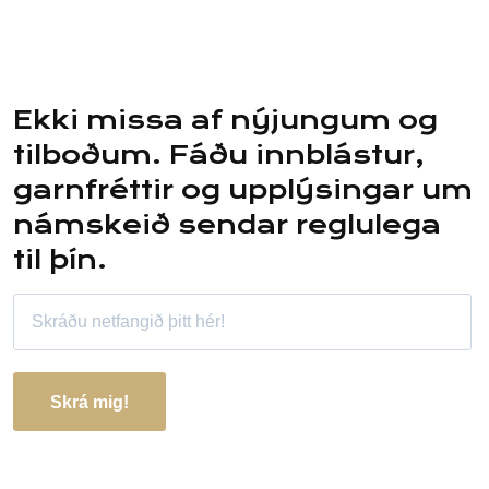
Ekki missa af nýjungum og
tilboðum. Fáðu innblástur,
garnfréttir og upplýsingar um
námskeið sendar reglulega
til þín.
Skrá mig!