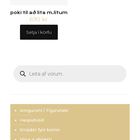
poki til að lita m.litum
690
kr.
Setja í körfu
Products
search
Amigurumi / Fígúruhekl
Hespuhúsið
Smádót fyrir börnin
Vörur á afslætti