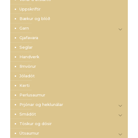
Uppskriftir
Bækur og blöð
Garn
Gjafavara
Seglar
Handverk
Ilmvörur
Jóladót
Kerti
Perlusaumur
Prjónar og heklunálar
Smádót
Töskur og dósir
Útsaumur