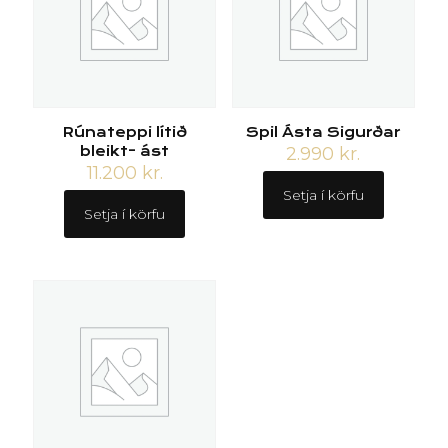
Rúnateppi lítið
Spil Ásta Sigurðar
bleikt- ást
2.990
kr.
11.200
kr.
Setja í körfu
Setja í körfu