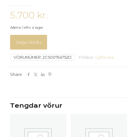
5.700
kr.
Aðeins 1 eftir á lager
Setja í körfu
VÖRUNÚMER:
2C5007E4752D
Flokkur:
Gjafavara
Share
Tengdar vörur