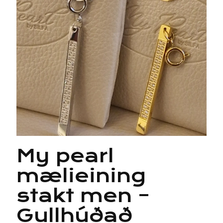
My pearl
mælieining
stakt men –
Gullhúðað