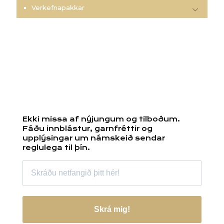
Verkefnapakkar
Ekki missa af nýjungum og tilboðum.
Fáðu innblástur, garnfréttir og
upplýsingar um námskeið sendar
reglulega til þín.
Skrá mig!