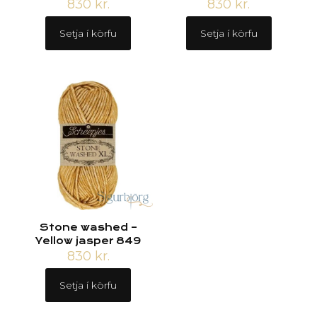
830
kr.
830
kr.
Setja í körfu
Setja í körfu
Stone washed –
Yellow jasper 849
830
kr.
Setja í körfu