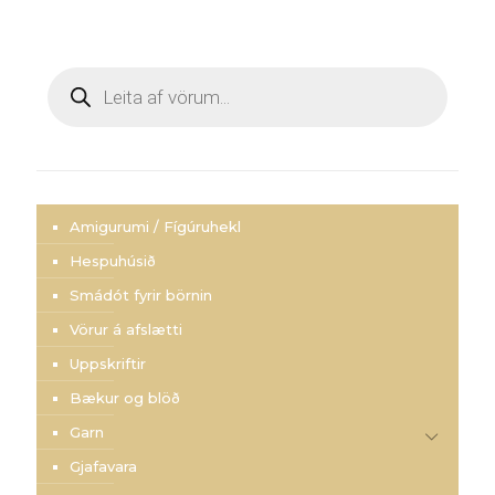
Products
search
Amigurumi / Fígúruhekl
Hespuhúsið
Smádót fyrir börnin
Vörur á afslætti
Uppskriftir
Bækur og blöð
Garn
Gjafavara