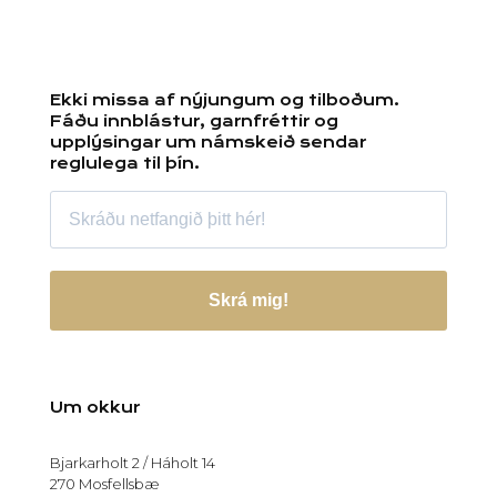
Ekki missa af nýjungum og tilboðum.
Fáðu innblástur, garnfréttir og
upplýsingar um námskeið sendar
reglulega til þín.
Skrá mig!
Um okkur
Bjarkarholt 2 / Háholt 14
270 Mosfellsbæ