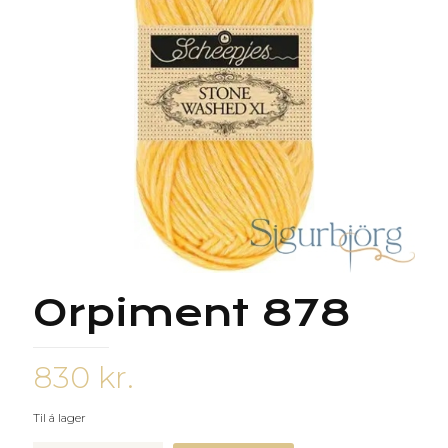
Orpiment 878
830
kr.
Til á lager