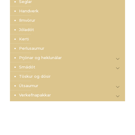
Seglar
Handverk
Ilmvörur
Jóladót
Kerti
Perlusaumur
Prjónar og heklunálar
Smádót
Töskur og dósir
Útsaumur
Verkefnapakkar