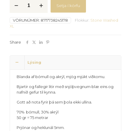
Orpiment
Setja í körfu
878
quantity
VÖRUNÚMER:
8717738245178
Flokkur:
Stone Washed
XL
Share
Lýsing
Blanda af bómull og akrýl, mjög mjúkt viðkomu.
Bjartir og fallegir litir með snjóþvegnum blæ eins og
nafnið gefur til kynna.
Gott að nota fyrir þá sem þola ekki ullina.
70% bómull, 30% akrýl
50 gr = 75 metrar
Prjónar og heklunál 5mm.