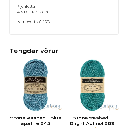
Prjónfesta:
14 X 19 = 10×10 cm
Þolir þvott við 40°c
Tengdar vörur
Stone washed – Blue
Stone washed –
apatite 845
Bright Actinol 889