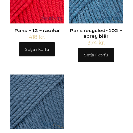
Paris – 12 – rauður
Paris recycled- 102 –
418
kr.
sprey blár
374
kr.
Setja í körfu
Setja í körfu