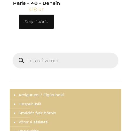
Paris – 48 – Bensín
418
kr.
Setja í körfu
Products
search
Amigurumi / Fígúruhekl
Hespuhúsið
Smádót fyrir börnin
Vörur á afslætti
Uppskriftir