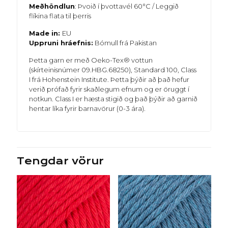
Meðhöndlun
: Þvoið í þvottavél 60°C / Leggið
flíkina flata til þerris
Made in:
EU
Uppruni hráefnis:
Bómull frá Pakistan
Þetta garn er með Oeko-Tex® vottun
(skírteinisnúmer 09.HBG.68250), Standard 100, Class
I frá Hohenstein Institute. Þetta þýðir að það hefur
verið prófað fyrir skaðlegum efnum og er öruggt í
notkun. Class I er hæsta stigið og það þýðir að garnið
hentar líka fyrir barnavörur (0-3 ára).
Tengdar vörur