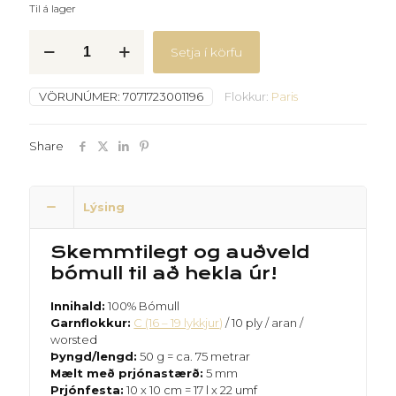
Til á lager
Paris
Setja í körfu
-
35
-
VÖRUNÚMER:
7071723001196
Flokkur:
Paris
Vanillugulur
quantity
Share
Lýsing
Skemmtilegt og auðveld
bómull til að hekla úr!
Innihald:
100% Bómull
Garnflokkur:
C (16 – 19 lykkjur
)
/ 10 ply / aran /
worsted
Þyngd/lengd:
50 g = ca. 75 metrar
Mælt með prjónastærð:
5 mm
Prjónfesta:
10 x 10 cm = 17 l x 22 umf