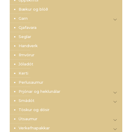
Bækur og blöð
Garn
Gjafavara
Seglar
Handverk
Ilmvörur
Jóladót
Kerti
Perlusaumur
Prjónar og heklunálar
Smádót
Töskur og dósir
Útsaumur
Verkefnapakkar