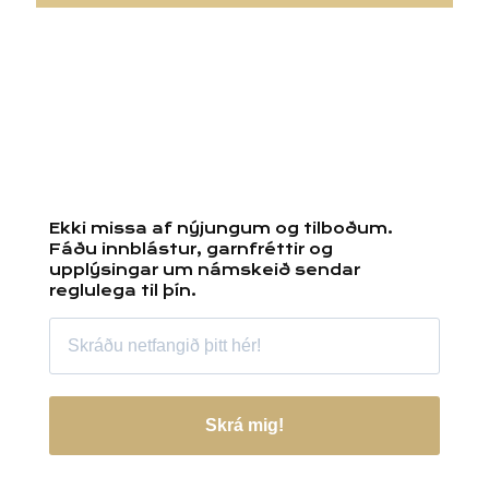
Ekki missa af nýjungum og tilboðum.
Fáðu innblástur, garnfréttir og
upplýsingar um námskeið sendar
reglulega til þín.
Skrá mig!